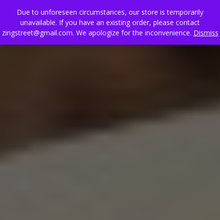
Due to unforeseen circumstances, our store is temporarily
unavailable. If you have an existing order, please contact
zingstreet@gmail.com. We apologize for the inconvenience.
Dismiss