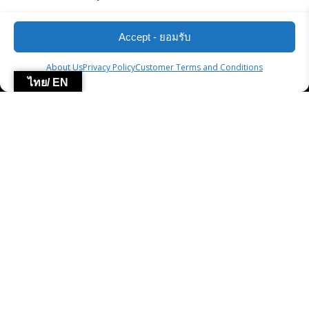
Accept - ยอมรับ
About Us
Privacy Policy
Customer Terms and Conditions
ไทย/ EN
Explore 
400
+ Products
for all your needs!
Featured Categories – หมวด
หมู่แนะนำ