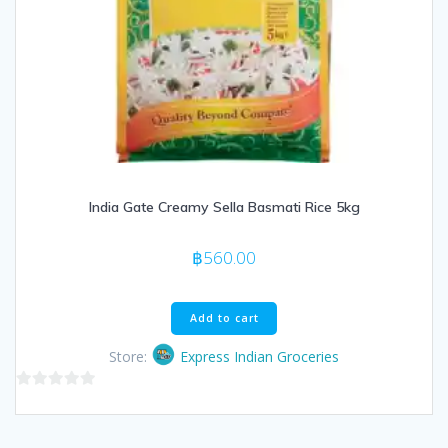
India Gate Creamy Sella Basmati Rice 5kg
฿
560.00
Add to cart
Store:
Express Indian Groceries
0
out
of