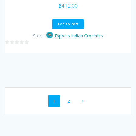
฿
412.00
Add to cart
Store:
Express Indian Groceries
0
out
of
5
Posts
Page
Page
1
2
navigation