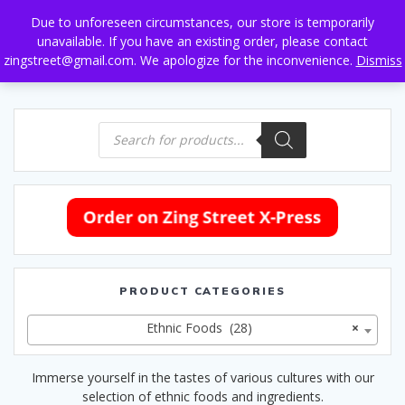
Skip
Due to unforeseen circumstances, our store is temporarily
to
unavailable. If you have an existing order, please contact
content
zingstreet@gmail.com. We apologize for the inconvenience.
Dismiss
Products
search
PRODUCT CATEGORIES
Ethnic Foods (28)
×
Immerse yourself in the tastes of various cultures with our
selection of ethnic foods and ingredients.