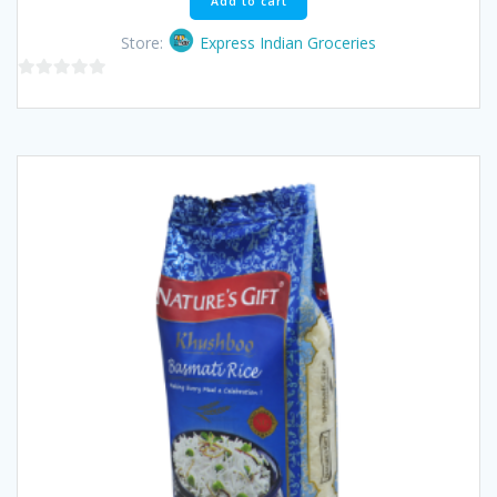
Add to cart
Store:
Express Indian Groceries
0
out
of
5