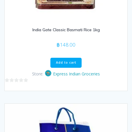
India Gate Classic Basmati Rice 1kg
฿
148.00
Add to cart
Store:
Express Indian Groceries
0
out
of
5