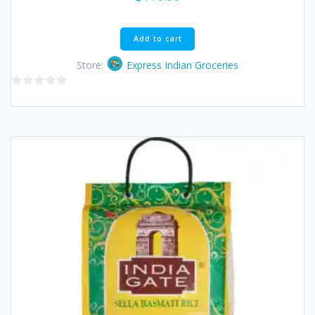
Add to cart
Store:
Express Indian Groceries
0
out
of
5