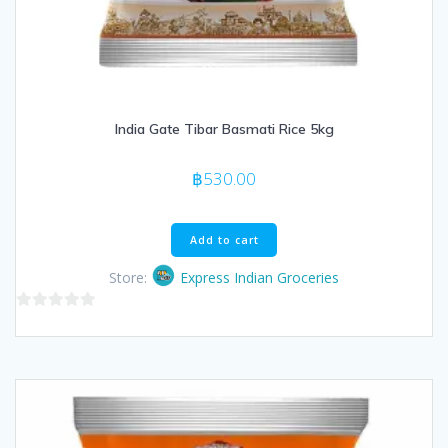
India Gate Tibar Basmati Rice 5kg
฿
530.00
Add to cart
Store:
Express Indian Groceries
0
out
of
5