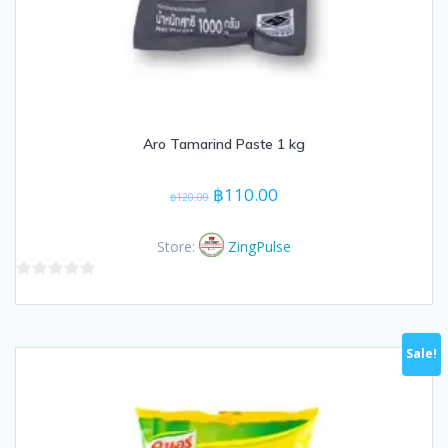
Aro Tamarind Paste 1 kg
Original
Current
฿
110.00
฿
120.00
price
price
was:
is:
Store:
ZingPulse
฿120.00.
฿110.00.
0
out
of
Sale!
5