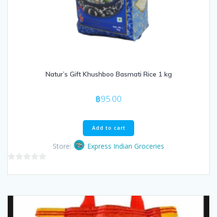
Natur’s Gift Khushboo Basmati Rice 1 kg
฿
95.00
Add to cart
Store:
Express Indian Groceries
0
out
of
5