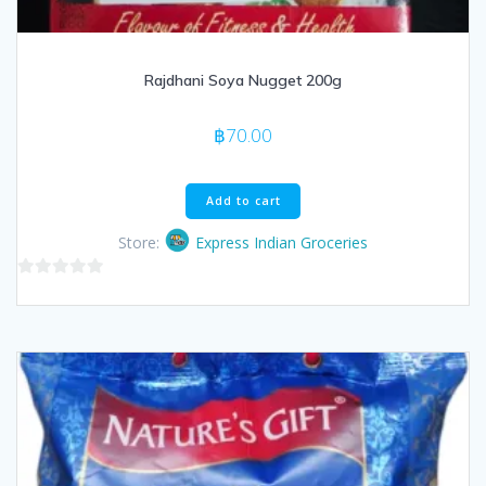
Rajdhani Soya Nugget 200g
฿
70.00
Add to cart
Store:
Express Indian Groceries
0
out
of
5