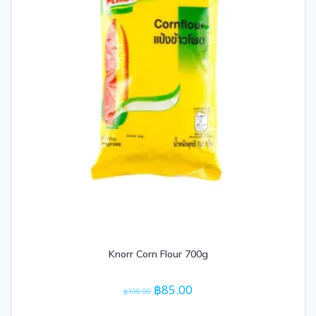
Knorr Corn Flour 700g
Original
Current
฿
85.00
฿
100.00
price
price