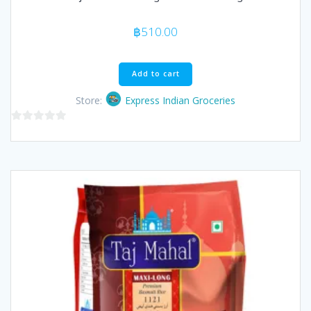
฿
510.00
Add to cart
Store:
Express Indian Groceries
0
out
of
5