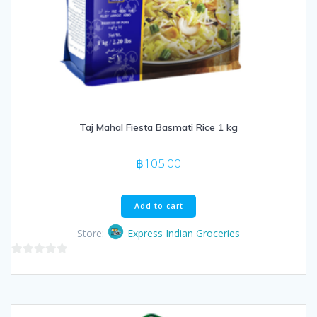
Taj Mahal Fiesta Basmati Rice 1 kg
฿
105.00
Add to cart
Store:
Express Indian Groceries
0
out
of
5