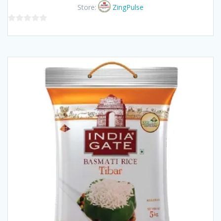
was:
is:
Store:
ZingPulse
฿100.00.
฿85.00.
0
out
of
5