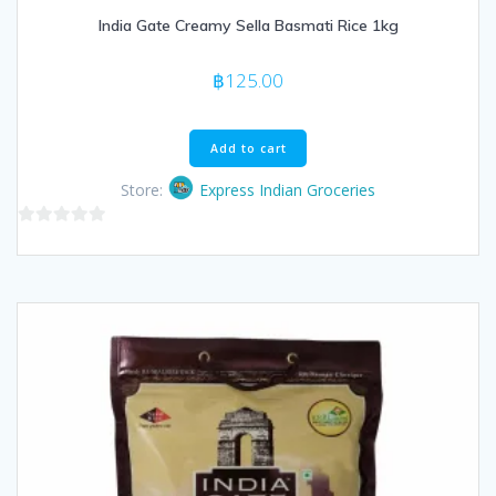
India Gate Creamy Sella Basmati Rice 1kg
฿
125.00
Add to cart
Store:
Express Indian Groceries
0
out
of
5