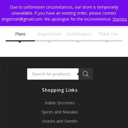
Skip
Due to unforeseen circumstances, our store is temporarily
to
unavailable. If you have an existing order, please contact
content
zingstreet@gmail.com. We apologize for the inconvenience.
Dismiss
Plans
Registration
Confirmation
Thank You
Products
search
Shopping Links
Indian Groceries
Spices and Masalas
Snacks and Sweets