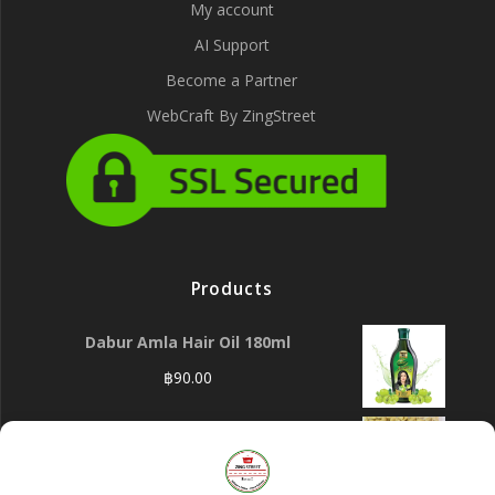
My account
AI Support
Become a Partner
WebCraft By ZingStreet
Products
Dabur Amla Hair Oil 180ml
฿
90.00
KC CASHEW / KAJU /เม็ดมะม่วงหิมพานต์ - 500
g