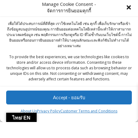
฿
270.00
Manage Cookie Consent -
จัดการการยินยอมคุกกี้
Ashirwad Javitri (Mace) 250g
เพื่อให้ได้ประสบการณ์ที่ดีที่สุด เราใช้เทคโนโลยี เช่น คุกกี้ เพื่อเก็บรักษาหรือเข้า
฿
400.00
ถึงข้อมูลบนอุปกรณ์ของคุณ การยินยอมต่อเทคโนโลยีเหล่านี้จะทำให้เราสามารถ
ประมวลผลข้อมูล เช่น พฤติกรรมการเรียกดูหรือ ID ที่ไม่ซ้ำกันบนเว็บไซต์นี้ การไม่
ยินยอมหรือถอนการยินยอมอาจทำให้บางคุณลักษณะและฟังก์ชันไม่ทำงานได้
อย่างเหมาะสม
ZingStreet Co.,Ltd
To provide the best experiences, we use technologies like cookies to
store and/or access device information. Consenting to these
technologies will allow us to process data such as browsing behavior or
© 2026 ZingStreet Co.,Ltd. Built using WordPress and the
unique IDs on this site. Not consenting or withdrawing consent, may
adversely affect certain features and functions.
Mesmerize Theme
Accept - ยอมรับ
About Us
Privacy Policy
Customer Terms and Conditions
ไทย/ EN