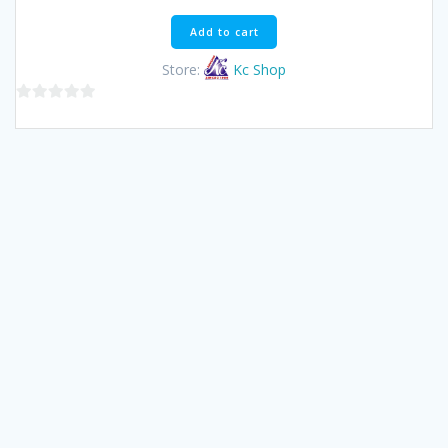
was:
is:
฿70.00.
฿66.50.
Add to cart
Store:
Kc Shop
0
out
of
5