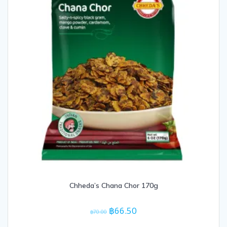
Chheda’s Chana Chor 170g
Original
Current
฿
66.50
฿
70.00
price
price