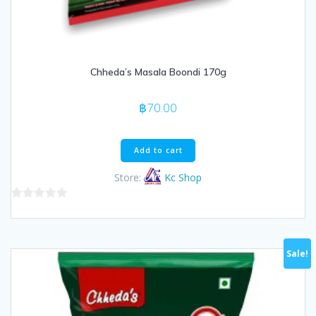
Chheda’s Masala Boondi 170g
฿
70.00
Add to cart
Store:
Kc Shop
0
out
of
Sale!
5