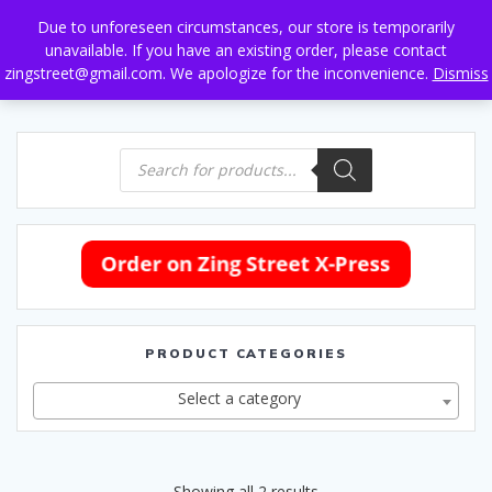
Skip
Due to unforeseen circumstances, our store is temporarily
to
unavailable. If you have an existing order, please contact
content
zingstreet@gmail.com. We apologize for the inconvenience.
Dismiss
Products
search
PRODUCT CATEGORIES
Select a category
Sorted
Showing all 2 results