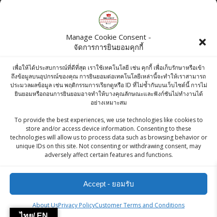
Products
Manage Cookie Consent -
จัดการการยินยอมคุกกี้
Dabur Pudin Hara 1 Strip (10 Pills)
เพื่อให้ได้ประสบการณ์ที่ดีที่สุด เราใช้เทคโนโลยี เช่น คุกกี้ เพื่อเก็บรักษาหรือเข้า
฿
25.00
ถึงข้อมูลบนอุปกรณ์ของคุณ การยินยอมต่อเทคโนโลยีเหล่านี้จะทำให้เราสามารถ
ประมวลผลข้อมูล เช่น พฤติกรรมการเรียกดูหรือ ID ที่ไม่ซ้ำกันบนเว็บไซต์นี้ การไม่
ยินยอมหรือถอนการยินยอมอาจทำให้บางคุณลักษณะและฟังก์ชันไม่ทำงานได้
Mitrphol Refined White Sugar 1kg
อย่างเหมาะสม
฿
30.00
To provide the best experiences, we use technologies like cookies to
store and/or access device information. Consenting to these
technologies will allow us to process data such as browsing behavior or
Chukde Phool Makhana 100g (Lotus Seed)
unique IDs on this site. Not consenting or withdrawing consent, may
adversely affect certain features and functions.
฿
87.00
Accept - ยอมรับ
ZingStreet Co.,Ltd
About Us
Privacy Policy
Customer Terms and Conditions
ไทย/ EN