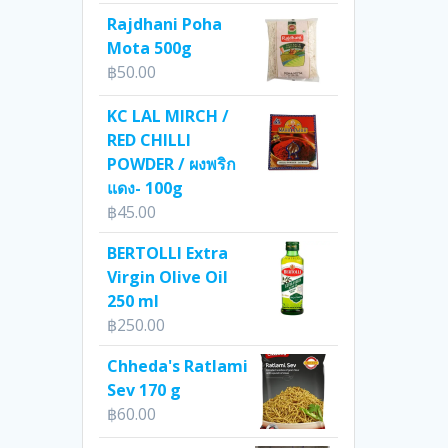
Rajdhani Poha
Mota 500g
฿
50.00
KC LAL MIRCH /
RED CHILLI
POWDER / ผงพริก
แดง- 100g
฿
45.00
BERTOLLI Extra
Virgin Olive Oil
250 ml
฿
250.00
Chheda's Ratlami
Sev 170 g
฿
60.00