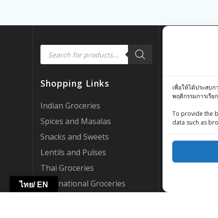
Products
Quick Link
search
Customer Rev
Shopping Links
เพื่อให้ได้ประสบก
Zing Street X
พฤติกรรมการเรียก
Zing Street P
Indian Groceries
To provide the b
FAQ’s
Spices and Masalas
data such as bro
About Us
Snacks and Sweets
My account
Lentils and Pulses
AI Support
Thai Groceries
Become a Par
International Groceries
ไทย/ EN
WebCraft By Z
HOT DEALS