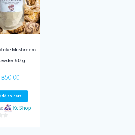
iitake Mushroom
owder 50 g
฿
50.00
Add to cart
e:
Kc Shop