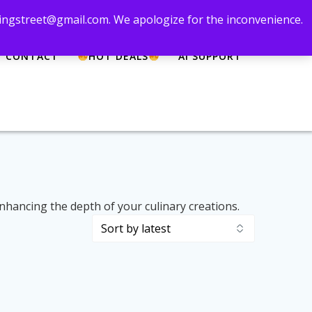
 zingstreet@gmail.com. We apologize for the inconvenience.
CONTACT
HOT DEALS
AI SUPPORT
nhancing the depth of your culinary creations.