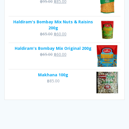
Original
Current
฿
95.00
฿
85.00
price
price
was:
is:
฿95.00.
฿85.00.
Haldiram's Bombay Mix Nuts & Raisins
200g
Original
Current
฿
65.00
฿
60.00
price
price
was:
is:
Haldiram's Bombay Mix Original 200g
฿65.00.
฿60.00.
Original
Current
฿
65.00
฿
60.00
price
price
was:
is:
฿65.00.
฿60.00.
Makhana 100g
฿
85.00