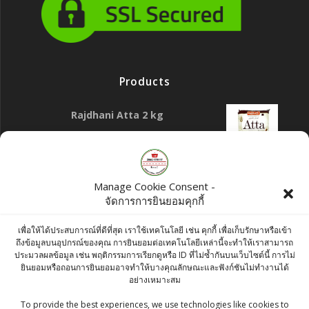
Products
Rajdhani Atta 2 kg
฿
110.00
Christmas Tree Ornament Gold Finish
Manage Cookie Consent -
Made with MDF 9cm Available in 23 Option
จัดการการยินยอมคุกกี้
- Free Shipping
เพื่อให้ได้ประสบการณ์ที่ดีที่สุด เราใช้เทคโนโลยี เช่น คุกกี้ เพื่อเก็บรักษาหรือเข้า
Original
Current
฿
120.00
฿
100.00
ถึงข้อมูลบนอุปกรณ์ของคุณ การยินยอมต่อเทคโนโลยีเหล่านี้จะทำให้เราสามารถ
ประมวลผลข้อมูล เช่น พฤติกรรมการเรียกดูหรือ ID ที่ไม่ซ้ำกันบนเว็บไซต์นี้ การไม่
price
price
Blue Diamond Almonds Roasted and
ยินยอมหรือถอนการยินยอมอาจทำให้บางคุณลักษณะและฟังก์ชันไม่ทำงานได้
อย่างเหมาะสม
was:
is:
Salted 30g
฿120.00.
฿100.00.
To provide the best experiences, we use technologies like cookies to