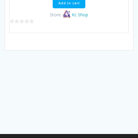
Add to cart
Store:
Kc Shop
0
out
of
5