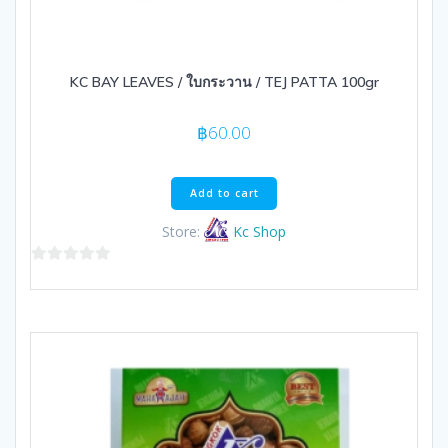
KC BAY LEAVES / ใบกระวาน / TEJ PATTA 100gr
฿
60.00
Add to cart
Store:
Kc Shop
0
out
of
5