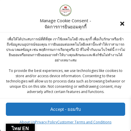
Products
Manage Cookie Consent -
จัดการการยินยอมคุกกี้
KC Mace / Javitri / ดอกจันทร์เทศ - 100g
฿
150.00
เพื่อให้ได้ประสบการณ์ที่ดีที่สุด เราใช้เทคโนโลยี เช่น คุกกี้ เพื่อเก็บรักษาหรือเข้า
ถึงข้อมูลบนอุปกรณ์ของคุณ การยินยอมต่อเทคโนโลยีเหล่านี้จะทำให้เราสามารถ
ประมวลผลข้อมูล เช่น พฤติกรรมการเรียกดูหรือ ID ที่ไม่ซ้ำกันบนเว็บไซต์นี้ การไม่
Osterberg Strawberry Fruit Topping and
ยินยอมหรือถอนการยินยอมอาจทำให้บางคุณลักษณะและฟังก์ชันไม่ทำงานได้
อย่างเหมาะสม
Filling 620g
To provide the best experiences, we use technologies like cookies to
Original
Current
฿
180.00
฿
170.00
store and/or access device information. Consenting to these
price
price
technologies will allow us to process data such as browsing behavior or
Ashirwad Chana Dal 500g
unique IDs on this site. Not consenting or withdrawing consent, may
was:
is:
adversely affect certain features and functions.
฿
40.00
฿180.00.
฿170.00.
Accept - ยอมรับ
ZingStreet Co.,Ltd
About Us
Privacy Policy
Customer Terms and Conditions
ไทย/ EN