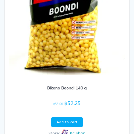
Bikano Boondi 140 g
Original
Current
฿
52.25
฿
55.00
price
price
was:
is:
฿55.00.
฿52.25.
Add to cart
Store:
Kc Shop