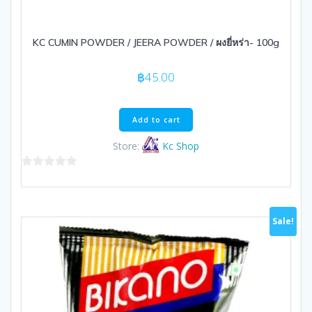
KC CUMIN POWDER / JEERA POWDER / ผงยี่หร่า- 100g
฿
45.00
Add to cart
Store:
Kc Shop
0
out
of
Sale!
5