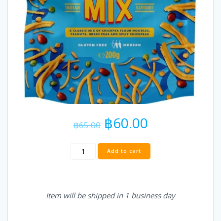
Original
Current
฿
60.00
฿
65.00
price
price
was:
is:
Haldiram's
฿65.00.
฿60.00.
Add to cart
Bombay
Mix
Original
200g
Item will be shipped in 1 business day
quantity