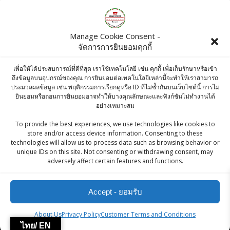
Products
Manage Cookie Consent -
จัดการการยินยอมคุกกี้
Amul cheese 400g
เพื่อให้ได้ประสบการณ์ที่ดีที่สุด เราใช้เทคโนโลยี เช่น คุกกี้ เพื่อเก็บรักษาหรือเข้า
฿
195.00
ถึงข้อมูลบนอุปกรณ์ของคุณ การยินยอมต่อเทคโนโลยีเหล่านี้จะทำให้เราสามารถ
ประมวลผลข้อมูล เช่น พฤติกรรมการเรียกดูหรือ ID ที่ไม่ซ้ำกันบนเว็บไซต์นี้ การไม่
ยินยอมหรือถอนการยินยอมอาจทำให้บางคุณลักษณะและฟังก์ชันไม่ทำงานได้
Aachi Kulambu Chilli Masala 50g
อย่างเหมาะสม
฿
50.00
To provide the best experiences, we use technologies like cookies to
store and/or access device information. Consenting to these
technologies will allow us to process data such as browsing behavior or
Roasted Chana Lemon Pudina - 200g
unique IDs on this site. Not consenting or withdrawing consent, may
adversely affect certain features and functions.
Original
Current
฿
90.00
฿
85.50
price
price
Accept - ยอมรับ
was:
is:
฿90.00.
฿85.50.
ZingStreet Co.,Ltd
About Us
Privacy Policy
Customer Terms and Conditions
ไทย/ EN