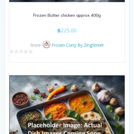
Frozen Butter chicken approx 400g
฿
225.00
Store:
Frozen Curry By ZingStreet
0
out
of
5