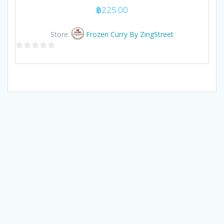
฿
225.00
Store:
Frozen Curry By ZingStreet
0
out
of
5