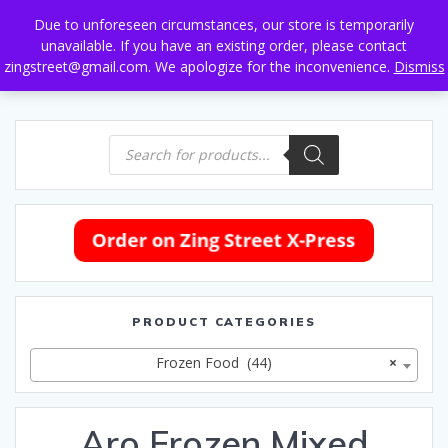
Skip
Due to unforeseen circumstances, our store is temporarily
to
unavailable. If you have an existing order, please contact
content
zingstreet@gmail.com. We apologize for the inconvenience.
Dismiss
Products
search
PRODUCT CATEGORIES
Frozen Food (44)
×
Aro Frozen Mixed