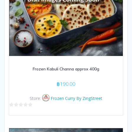
Frozen Kabuli Channa approx 400g
฿
190.00
Store:
Frozen Curry By ZingStreet
0
out
of
5