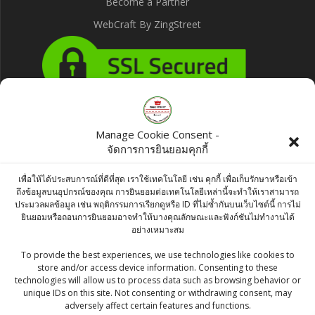
Become a Partner
WebCraft By ZingStreet
Products
Manage Cookie Consent -
จัดการการยินยอมคุกกี้
Indi-Mart Soya Nuggets 200g
เพื่อให้ได้ประสบการณ์ที่ดีที่สุด เราใช้เทคโนโลยี เช่น คุกกี้ เพื่อเก็บรักษาหรือเข้า
฿
65.00
ถึงข้อมูลบนอุปกรณ์ของคุณ การยินยอมต่อเทคโนโลยีเหล่านี้จะทำให้เราสามารถ
ประมวลผลข้อมูล เช่น พฤติกรรมการเรียกดูหรือ ID ที่ไม่ซ้ำกันบนเว็บไซต์นี้ การไม่
ยินยอมหรือถอนการยินยอมอาจทำให้บางคุณลักษณะและฟังก์ชันไม่ทำงานได้
Bikaji Khatta Meetha 400g
อย่างเหมาะสม
฿
80.00
To provide the best experiences, we use technologies like cookies to
store and/or access device information. Consenting to these
technologies will allow us to process data such as browsing behavior or
Britannia Good Day Cashew Cookies 53g
unique IDs on this site. Not consenting or withdrawing consent, may
adversely affect certain features and functions.
฿
25.00