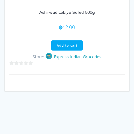
Ashirwad Lobiya Safed 500g
฿
42.00
Add to cart
Store:
Express Indian Groceries
0
out
of
5