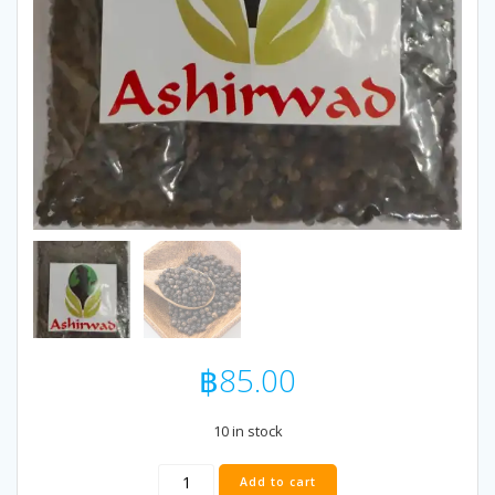
฿
85.00
10 in stock
Ashirwad
Add to cart