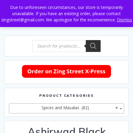
Skip
Due to unforeseen circumstances, our store is temporarily
to
unavailable. If you have an existing order, please contact
content
zingstreet@gmail.com. We apologize for the inconvenience.
Dismiss
Products
search
PRODUCT CATEGORIES
Spices and Masalas (82)
×
Ashirwad Black