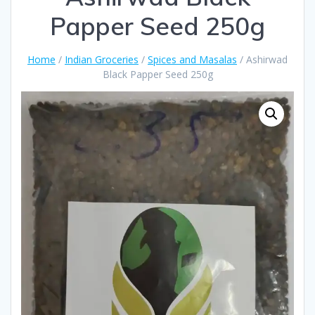
Papper Seed 250g
Home
/
Indian Groceries
/
Spices and Masalas
/ Ashirwad
Black Papper Seed 250g