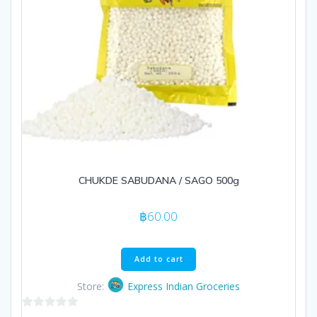
CHUKDE SABUDANA / SAGO 500g
฿
60.00
Add to cart
Store:
Express Indian Groceries
0