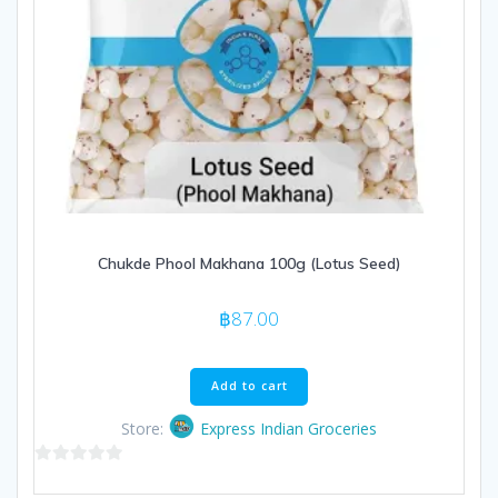
Chukde Phool Makhana 100g (Lotus Seed)
฿
87.00
Add to cart
Store:
Express Indian Groceries
0