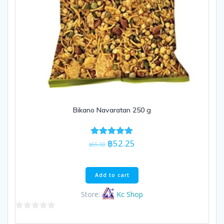
Bikano Navaratan 250 g
Original
Current
฿
52.25
Rated
฿
55.00
5.00
price
price
out of 5
was:
is:
฿55.00.
฿52.25.
Add to cart
Store:
Kc Shop
0