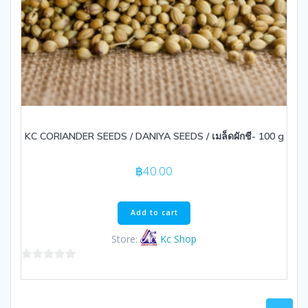
KC CORIANDER SEEDS / DANIYA SEEDS / เมล็ดผักชี- 100 g
฿
40.00
Add to cart
Store:
Kc Shop
0
out
of