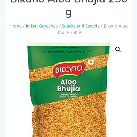
g
Home
/
Indian Groceries
/
Snacks and Sweets
/ Bikano Aloo
Bhujia 250 g