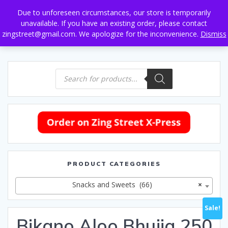
Skip
Due to unforeseen circumstances, our store is temporarily
to
unavailable. If you have an existing order, please contact
content
zingstreet@gmail.com. We apologize for the inconvenience.
Dismiss
Products
search
PRODUCT CATEGORIES
Snacks and Sweets (66)
×
Sale!
Bikano Aloo Bhujia 250