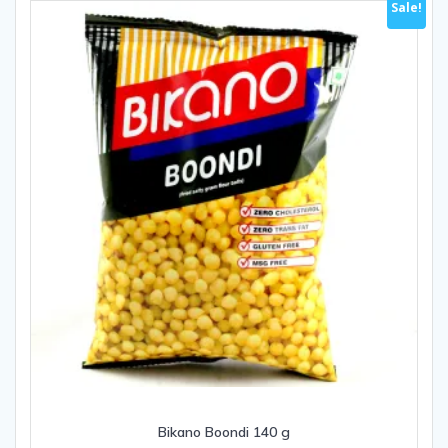
Sale!
5
Bikano Boondi 140 g