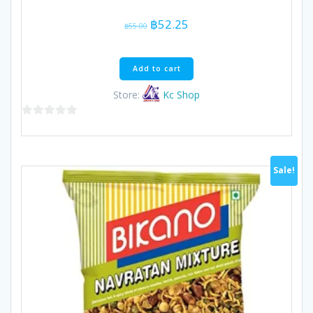
Original
Current
฿
52.25
฿
55.00
price
price
was:
is:
฿55.00.
฿52.25.
Add to cart
Store:
Kc Shop
0
out
of
Sale!
5