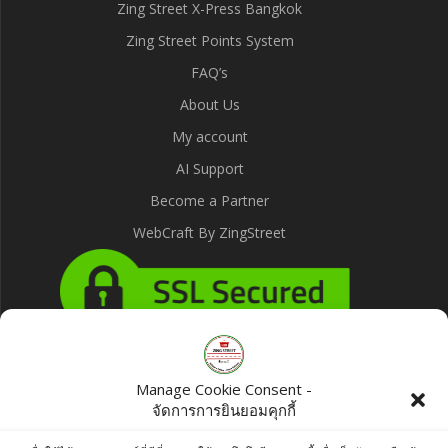
Zing Street X-Press Bangkok
Zing Street Points System
FAQ’s
About Us
My account
AI Support
Become a Partner
WebCraft By ZingStreet
Products
Manage Cookie Consent -
จัดการการยินยอมคุกกี้
Natur's Gift Khushboo Basmati Rice 5 kg