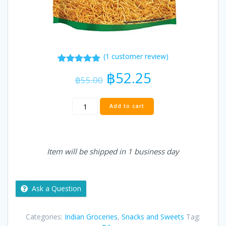
(
1
customer review)
1
Rated
5.00
Original
Current
฿
52.25
out of 5
฿
55.00
price
price
based on
was:
is:
customer
Bikano
rating
฿55.00.
฿52.25.
Add to cart
Aloo
Bhujia
250
g
Item will be shipped in 1 business day
quantity
Ask a Question
Categories:
Indian Groceries
,
Snacks and Sweets
Tag: