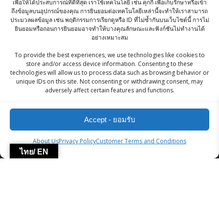
เพื่อให้ได้ประสบการณ์ที่ดีที่สุด เราใช้เทคโนโลยี เช่น คุกกี้ เพื่อเก็บรักษาหรือเข้า
฿
471.00
ถึงข้อมูลบนอุปกรณ์ของคุณ การยินยอมต่อเทคโนโลยีเหล่านี้จะทำให้เราสามารถ
ประมวลผลข้อมูล เช่น พฤติกรรมการเรียกดูหรือ ID ที่ไม่ซ้ำกันบนเว็บไซต์นี้ การไม่
ยินยอมหรือถอนการยินยอมอาจทำให้บางคุณลักษณะและฟังก์ชันไม่ทำงานได้
Bikano Matar Masala 200g
อย่างเหมาะสม
฿
55.00
To provide the best experiences, we use technologies like cookies to
store and/or access device information. Consenting to these
technologies will allow us to process data such as browsing behavior or
KC Tri Color Quinoa 500 G
unique IDs on this site. Not consenting or withdrawing consent, may
adversely affect certain features and functions.
฿
270.00
Accept - ยอมรับ
ZingStreet Co.,Ltd
About Us
Privacy Policy
Customer Terms and Conditions
ไทย/ EN
© 2026 ZingStreet Co.,Ltd. Built using WordPress and the
Mesmerize Theme