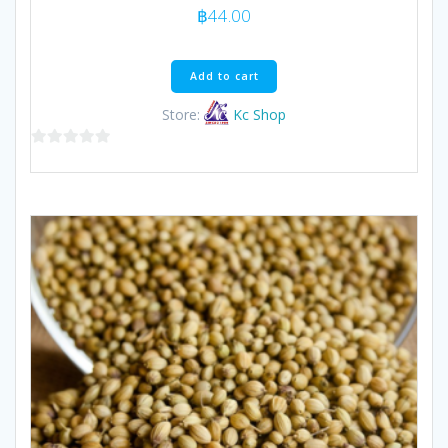
฿
44.00
Add to cart
Store:
Kc Shop
0
out
of
5