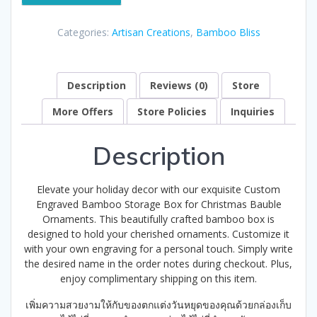
Christmas
Bauble
Categories:
Artisan Creations
,
Bamboo Bliss
Ornaments
-
Free
Shipping
Description
Reviews (0)
Store
quantity
More Offers
Store Policies
Inquiries
Description
Elevate your holiday decor with our exquisite Custom
Engraved Bamboo Storage Box for Christmas Bauble
Ornaments. This beautifully crafted bamboo box is
designed to hold your cherished ornaments. Customize it
with your own engraving for a personal touch. Simply write
the desired name in the order notes during checkout. Plus,
enjoy complimentary shipping on this item.
เพิ่มความสวยงามให้กับของตกแต่งวันหยุดของคุณด้วยกล่องเก็บ