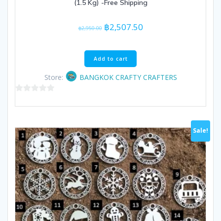
(1.5 Kg) -Free Shipping
Original
Current
฿
2,507.50
฿
2,950.00
price
price
was:
is:
฿2,950.00.
฿2,507.50.
Add to cart
Store:
BANGKOK CRAFTY CRAFTERS
0
out
of
Sale!
5