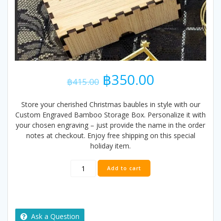
Original
Current
฿
350.00
฿
415.00
price
price
was:
is:
Store your cherished Christmas baubles in style with our
฿415.00.
฿350.00.
Custom Engraved Bamboo Storage Box. Personalize it with
your chosen engraving – just provide the name in the order
notes at checkout. Enjoy free shipping on this special
holiday item.
Custom
Add to cart
Engraved
Bamboo
Storage
Box
for
Ask a Question