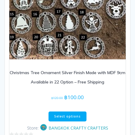
Christmas Tree Ornament Silver Finish Made with MDF 9cm
Available in 22 Option – Free Shipping
Original
Current
฿
100.00
฿
120.00
price
price
was:
is:
This
฿120.00.
฿100.00.
Select options
product
has
Store:
BANGKOK CRAFTY CRAFTERS
multiple