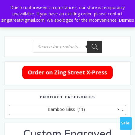
Skip
Due to unforeseen circumstances, our store is temporarily
to
unavailable. If you have an existing order, please contact
content
zingstreet@gmail.com. We apologize for the inconvenience.
Dismiss
Products
search
PRODUCT CATEGORIES
Bamboo Bliss (11)
×
Sale!
Custom Engraved