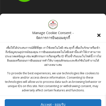
Products
Christmas Tree Ornament Gold Finish
Manage Cookie Consent -
Made with MDF 9cm Available in 23 Option
จัดการการยินยอมคุกกี้
- Free Shipping
เพื่อให้ได้ประสบการณ์ที่ดีที่สุด เราใช้เทคโนโลยี เช่น คุกกี้ เพื่อเก็บรักษาหรือเข้า
Original
Current
฿
120.00
฿
100.00
ถึงข้อมูลบนอุปกรณ์ของคุณ การยินยอมต่อเทคโนโลยีเหล่านี้จะทำให้เราสามารถ
ประมวลผลข้อมูล เช่น พฤติกรรมการเรียกดูหรือ ID ที่ไม่ซ้ำกันบนเว็บไซต์นี้ การไม่
price
price
Lobo Agar Mix Artarc Jasmine 130g
ยินยอมหรือถอนการยินยอมอาจทำให้บางคุณลักษณะและฟังก์ชันไม่ทำงานได้
was:
is:
อย่างเหมาะสม
฿
45.00
฿120.00.
฿100.00.
To provide the best experiences, we use technologies like cookies to
store and/or access device information. Consenting to these
Britannia 50/50 Potazos (Oven Baked
technologies will allow us to process data such as browsing behavior or
Potatoes)100g
unique IDs on this site. Not consenting or withdrawing consent, may
adversely affect certain features and functions.
฿
22.00
Accept - ยอมรับ