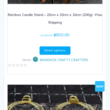
Bamboo Candle Stand – 20cm x 20cm x 16cm (200g) -Free
Shipping
Original
Current
฿
850.00
฿
1,065.00
price
price
was:
is:
This
฿1,065.00.
฿850.00.
Select options
product
has
Store:
BANGKOK CRAFTY CRAFTERS
multiple
variants.
0
The
out
options
of
may
Sale!
5
be
chosen
on
the
product