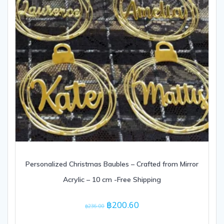
page
Personalized Christmas Baubles – Crafted from Mirror
Acrylic – 10 cm -Free Shipping
Original
Current
฿
200.60
฿
236.00
price
price