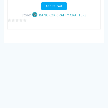
was:
is:
฿236.00.
฿200.60.
Add to cart
Store:
BANGKOK CRAFTY CRAFTERS
0
out
of
5