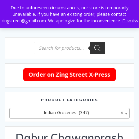
Skip
Due to unforeseen circumstances, our store is temporarily
to
unavailable. If you have an existing order, please contact
content
zingstreet@gmail.com. We apologize for the inconvenience.
Dismiss
Products
search
PRODUCT CATEGORIES
Indian Groceries (347)
×
Dabur Chawanprash