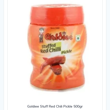
5
Goldiee Stuff Red Chili Pickle 500gr