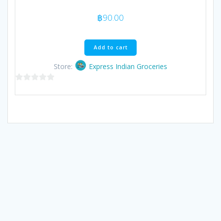
฿
90.00
Add to cart
Store:
Express Indian Groceries
0
out
of
5