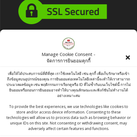
Products
Manage Cookie Consent -
Everest Turmeric Powder ( Haldi Powder )
จัดการการยินยอมคุกกี้
100g
เพื่อให้ได้ประสบการณ์ที่ดีที่สุด เราใช้เทคโนโลยี เช่น คุกกี้ เพื่อเก็บรักษาหรือเข้า
฿
42.00
ถึงข้อมูลบนอุปกรณ์ของคุณ การยินยอมต่อเทคโนโลยีเหล่านี้จะทำให้เราสามารถ
ประมวลผลข้อมูล เช่น พฤติกรรมการเรียกดูหรือ ID ที่ไม่ซ้ำกันบนเว็บไซต์นี้ การไม่
Pari Sella Basmati Rice 5kg bag
ยินยอมหรือถอนการยินยอมอาจทำให้บางคุณลักษณะและฟังก์ชันไม่ทำงานได้
อย่างเหมาะสม
Original
Current
฿
435.00
฿
413.25
To provide the best experiences, we use technologies like cookies to
price
price
store and/or access device information. Consenting to these
KC BAY LEAVES / ใบกระวาน / TEJ PATTA
was:
is:
technologies will allow us to process data such as browsing behavior or
100gr
unique IDs on this site. Not consenting or withdrawing consent, may
฿435.00.
฿413.25.
adversely affect certain features and functions.
฿
60.00