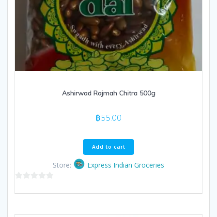
Ashirwad Rajmah Chitra 500g
฿
55.00
Add to cart
Store:
Express Indian Groceries
0
out
of