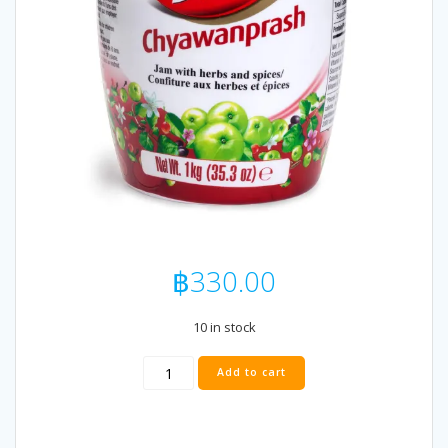
฿
330.00
10 in stock
Dabur
Add to cart
Chawanprash
1kg
quantity