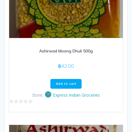
Ashirwad Moong Dhuli 500g
฿
42.00
Add to cart
Store:
Express Indian Groceries
0
out
of
5