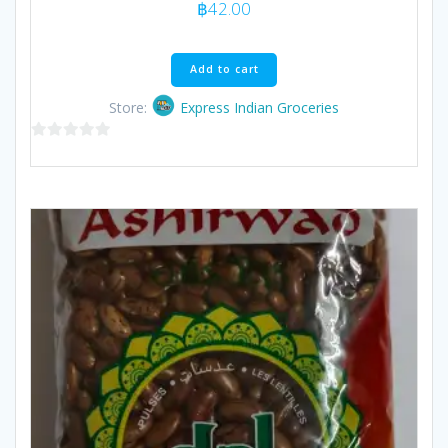
฿
42.00
Add to cart
Store:
Express Indian Groceries
0
out
of
5