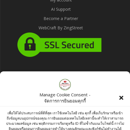
AI Support
Become a Partner
WebCraft By ZingStreet
Products
Frozen Vegetable Manchurian - Crispy
Manage Cookie Consent -
fried vegetable ball coated with spicy,
จัดการการยินยอมคุกกี้
sour and sweet sauce. ผักผัดซอสเปรี้ยวหวาน
เพื่อให้ได้ประสบการณ์ที่ดีที่สุด เราใช้เทคโนโลยี เช่น คุกกี้ เพื่อเก็บรักษาหรือเข้า
Original
Current
฿
215.00
฿
204.25
ถึงข้อมูลบนอุปกรณ์ของคุณ การยินยอมต่อเทคโนโลยีเหล่านี้จะทำให้เราสามารถ
ประมวลผลข้อมูล เช่น พฤติกรรมการเรียกดูหรือ ID ที่ไม่ซ้ำกันบนเว็บไซต์นี้ การไม่
price
price
GeeBees Chai Gold -Unsweetened Instant
ยินยอมหรือถอนการยินยอมอาจทำให้บางคุณลักษณะและฟังก์ชันไม่ทำงานได้