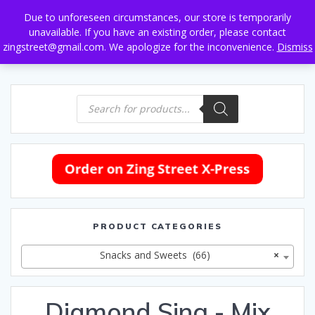
Skip
Due to unforeseen circumstances, our store is temporarily
to
unavailable. If you have an existing order, please contact
content
zingstreet@gmail.com. We apologize for the inconvenience.
Dismiss
Products
search
PRODUCT CATEGORIES
Snacks and Sweets (66)
×
Diamond Sing - Mix