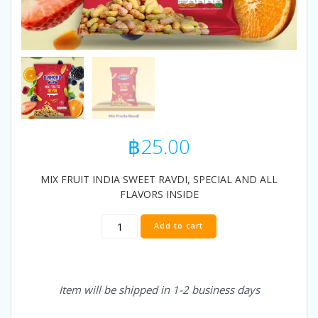
฿
25.00
MIX FRUIT INDIA SWEET RAVDI, SPECIAL AND ALL
FLAVORS INSIDE
Diamond
Add to cart
Sing
-
Mix
Fruits
Item will be shipped in 1-2 business days
Revdi
150