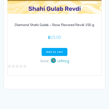
Diamond Shahi Gulab – Rose Flavored Revdi 150 g
฿
25.00
Add to cart
Store:
Urfmcg
0
out
of
5