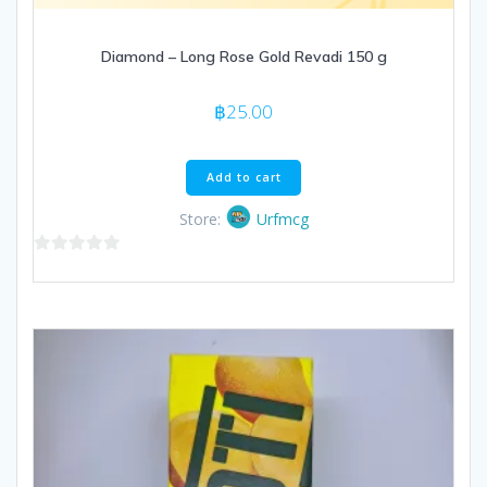
Diamond – Long Rose Gold Revadi 150 g
฿
25.00
Add to cart
Store:
Urfmcg
0
out
of
5