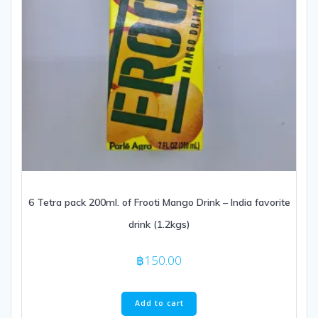
6 Tetra pack 200ml. of Frooti Mango Drink – India favorite
drink (1.2kgs)
฿
150.00
Add to cart