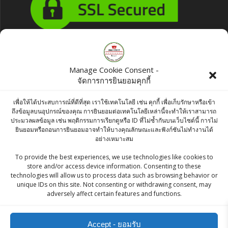
Products
Manage Cookie Consent -
จัดการการยินยอมคุกกี้
AGNESI Farfalle No.61 500 g
฿
105.00
เพื่อให้ได้ประสบการณ์ที่ดีที่สุด เราใช้เทคโนโลยี เช่น คุกกี้ เพื่อเก็บรักษาหรือเข้า
ถึงข้อมูลบนอุปกรณ์ของคุณ การยินยอมต่อเทคโนโลยีเหล่านี้จะทำให้เราสามารถ
ประมวลผลข้อมูล เช่น พฤติกรรมการเรียกดูหรือ ID ที่ไม่ซ้ำกันบนเว็บไซต์นี้ การไม่
Aachi Ponni Boiled Rice 1kg
ยินยอมหรือถอนการยินยอมอาจทำให้บางคุณลักษณะและฟังก์ชันไม่ทำงานได้
อย่างเหมาะสม
฿
120.00
To provide the best experiences, we use technologies like cookies to
store and/or access device information. Consenting to these
KC CUMIN POWDER / JEERA POWDER / ผง
technologies will allow us to process data such as browsing behavior or
ยี่หร่า- 100g
unique IDs on this site. Not consenting or withdrawing consent, may
adversely affect certain features and functions.
฿
45.00
Accept - ยอมรับ