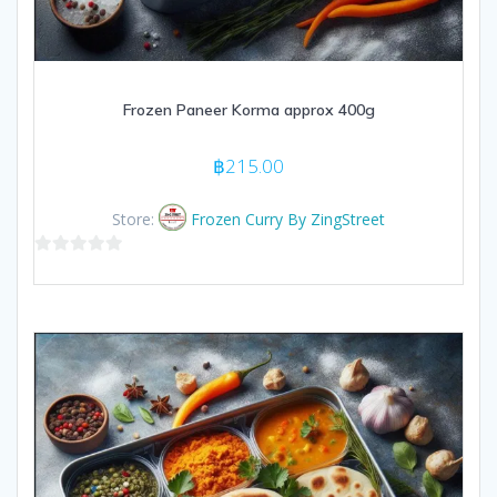
Frozen Paneer Korma approx 400g
฿
215.00
Store:
Frozen Curry By ZingStreet
0
out
of
5