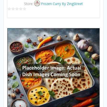
Store:
Frozen Curry By ZingStreet
0
out
of
5