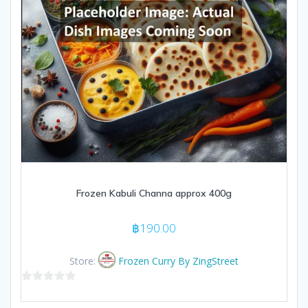
Frozen Kabuli Channa approx 400g
฿
190.00
Store:
Frozen Curry By ZingStreet
0
out