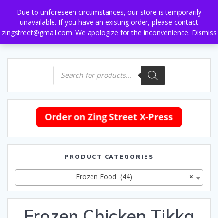
Skip
Due to unforeseen circumstances, our store is temporarily
to
unavailable. If you have an existing order, please contact
content
zingstreet@gmail.com. We apologize for the inconvenience.
Dismiss
Products
search
PRODUCT CATEGORIES
Frozen Food (44)
×
Frozen Chicken Tikka