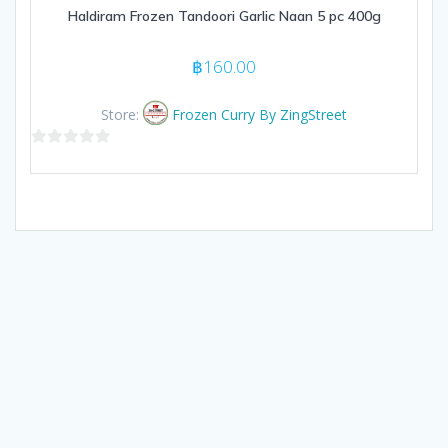
Haldiram Frozen Tandoori Garlic Naan 5 pc 400g
฿
160.00
Store:
Frozen Curry By ZingStreet
0
out
of
5