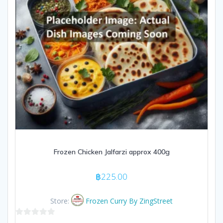
Frozen Chicken Jalfarzi approx 400g
฿
225.00
Store:
Frozen Curry By ZingStreet
0