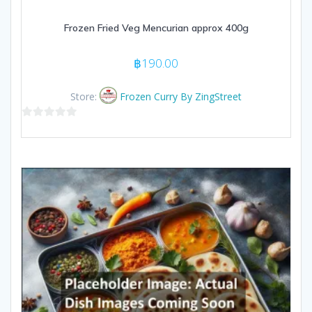
Frozen Fried Veg Mencurian approx 400g
฿
190.00
Store:
Frozen Curry By ZingStreet
0
out
of
5