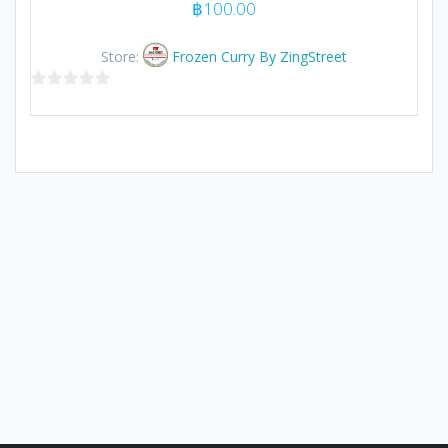
฿
100.00
Store:
Frozen Curry By ZingStreet
0
out
of
5