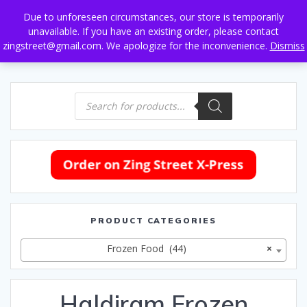
Skip
Due to unforeseen circumstances, our store is temporarily
to
unavailable. If you have an existing order, please contact
content
zingstreet@gmail.com. We apologize for the inconvenience.
Dismiss
Products
search
PRODUCT CATEGORIES
Frozen Food (44)
×
Haldiram Frozen