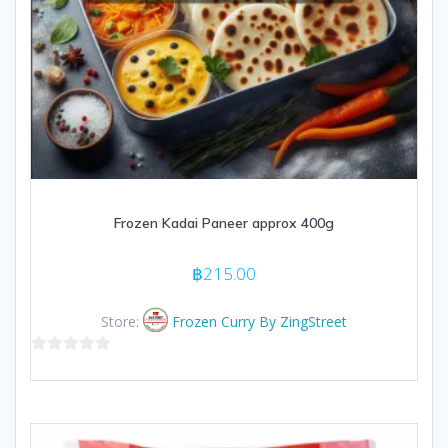
Frozen Kadai Paneer approx 400g
฿
215.00
Store:
Frozen Curry By ZingStreet
0
out
of
5