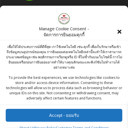
Products
Manage Cookie Consent -
McGarrett Quick Cooking Oats 400g
จัดการการยินยอมคุกกี้
Original
Current
฿
65.00
฿
60.00
เพื่อให้ได้ประสบการณ์ที่ดีที่สุด เราใช้เทคโนโลยี เช่น คุกกี้ เพื่อเก็บรักษาหรือเข้า
price
price
ถึงข้อมูลบนอุปกรณ์ของคุณ การยินยอมต่อเทคโนโลยีเหล่านี้จะทำให้เราสามารถ
Fresh Doda Dry Fruit Barfi 500g - Indian
ประมวลผลข้อมูล เช่น พฤติกรรมการเรียกดูหรือ ID ที่ไม่ซ้ำกันบนเว็บไซต์นี้ การไม่
was:
is:
ยินยอมหรือถอนการยินยอมอาจทำให้บางคุณลักษณะและฟังก์ชันไม่ทำงานได้
Sweets
฿65.00.
฿60.00.
อย่างเหมาะสม
฿
250.00
To provide the best experiences, we use technologies like cookies to
store and/or access device information. Consenting to these
Bikano Ready to Eat Dal Tadka 300g
technologies will allow us to process data such as browsing behavior or
Original
Current
฿
90.00
฿
85.50
unique IDs on this site. Not consenting or withdrawing consent, may
adversely affect certain features and functions.
price
price
was:
is:
Accept - ยอมรับ
฿90.00.
฿85.50.
About Us
Privacy Policy
Customer Terms and Conditions