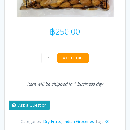
฿
250.00
KC
Add to cart
ALMOND
/
BADAM
/
Item will be shipped in 1 business day
อัล
มอน
ด์
-
Ask a Question
500
g
Categories:
Dry Fruits
,
Indian Groceries
Tag:
KC
quantity