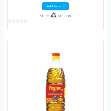
Add to cart
Store:
Kc Shop
0
out
of
5