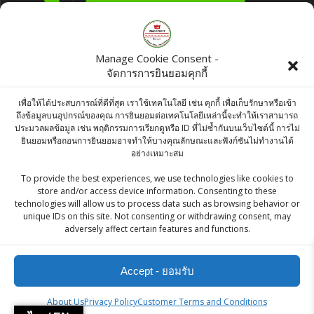
Products
Manage Cookie Consent -
จัดการการยินยอมคุกกี้
Bikano Tasty Spicy Coated Peanuts 200g
เพื่อให้ได้ประสบการณ์ที่ดีที่สุด เราใช้เทคโนโลยี เช่น คุกกี้ เพื่อเก็บรักษาหรือเข้า
฿
55.00
ถึงข้อมูลบนอุปกรณ์ของคุณ การยินยอมต่อเทคโนโลยีเหล่านี้จะทำให้เราสามารถ
ประมวลผลข้อมูล เช่น พฤติกรรมการเรียกดูหรือ ID ที่ไม่ซ้ำกันบนเว็บไซต์นี้ การไม่
ยินยอมหรือถอนการยินยอมอาจทำให้บางคุณลักษณะและฟังก์ชันไม่ทำงานได้
Ashirwad Rajmah Chitra 500g
อย่างเหมาะสม
฿
55.00
To provide the best experiences, we use technologies like cookies to
store and/or access device information. Consenting to these
technologies will allow us to process data such as browsing behavior or
McCormick Pure Mint Extract 29 ml
unique IDs on this site. Not consenting or withdrawing consent, may
adversely affect certain features and functions.
Original
Current
฿
90.00
฿
80.00
price
price
Accept - ยอมรับ
was:
is:
฿90.00.
฿80.00.
ZingStreet Co.,Ltd
About Us
Privacy Policy
Customer Terms and Conditions