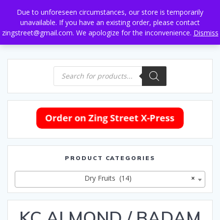
Skip
Due to unforeseen circumstances, our store is temporarily
to
unavailable. If you have an existing order, please contact
content
zingstreet@gmail.com. We apologize for the inconvenience.
Dismiss
Products
search
PRODUCT CATEGORIES
Dry Fruits (14)
×
KC ALMOND / BADAM