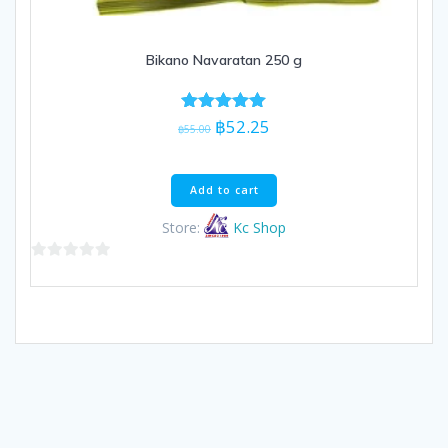
Bikano Navaratan 250 g
Original
Current
฿
52.25
Rated
฿
55.00
5.00
price
price
out of 5
was:
is:
฿55.00.
฿52.25.
Add to cart
Store:
Kc Shop
0
out
of
5