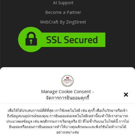
AI Support
Become a Partner
WebCraft By ZingStreet
Products
Frozen Laal Maas - Lamb meat cooked in
Manage Cookie Consent -
a sauce of yoghurt and hot spices. แกงแดง
จัดการการยินยอมคุกกี้
แพะ
เพื่อให้ได้ประสบการณ์ที่ดีที่สุด เราใช้เทคโนโลยี เช่น คุกกี้ เพื่อเก็บรักษาหรือเข้า
฿
390.00
ถึงข้อมูลบนอุปกรณ์ของคุณ การยินยอมต่อเทคโนโลยีเหล่านี้จะทำให้เราสามารถ
ประมวลผลข้อมูล เช่น พฤติกรรมการเรียกดูหรือ ID ที่ไม่ซ้ำกันบนเว็บไซต์นี้ การไม่
Lobo Seasoning Paste for Spicy Nam Prik
ยินยอมหรือถอนการยินยอมอาจทำให้บางคุณลักษณะและฟังก์ชันไม่ทำงานได้
อย่างเหมาะสม
Ong 50g