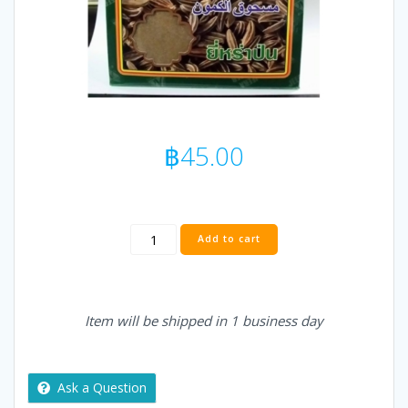
฿
45.00
KC
Add to cart
CUMIN
POWDER
/
JEERA
Item will be shipped in 1 business day
POWDER
/
ผง
ยี่หร่า-
Ask a Question
100g