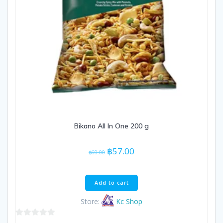
Bikano All In One 200 g
Original
Current
฿
57.00
฿
60.00
price
price
was:
is:
฿60.00.
฿57.00.
Add to cart
Store:
Kc Shop
0