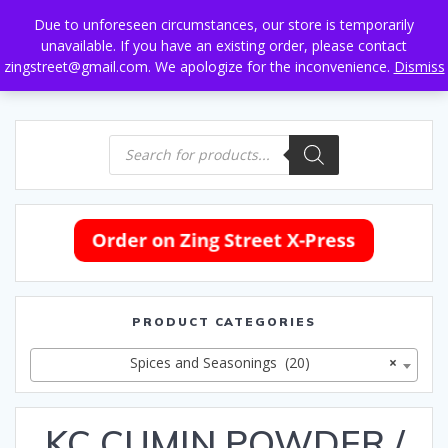
Skip
Due to unforeseen circumstances, our store is temporarily
to
unavailable. If you have an existing order, please contact
content
zingstreet@gmail.com. We apologize for the inconvenience.
Dismiss
Products
search
PRODUCT CATEGORIES
Spices and Seasonings (20)
×
KC CUMIN POWDER /