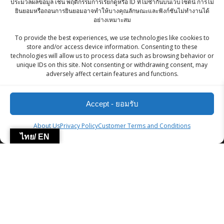
ประมวลผลข้อมูล เช่น พฤติกรรมการเรียกดูหรือ ID ที่ไม่ซ้ำกันบนเว็บไซต์นี้ การไม่
Calligraphy Allahuakbar 32 cmx 32 cm x 2.5
ยินยอมหรือถอนการยินยอมอาจทำให้บางคุณลักษณะและฟังก์ชันไม่ทำงานได้
อย่างเหมาะสม
cm (1.5 Kg) -Free Shipping
To provide the best experiences, we use technologies like cookies to
Original
Current
฿
2,945.00
฿
2,500.00
store and/or access device information. Consenting to these
price
price
technologies will allow us to process data such as browsing behavior or
Roasted Chana Lemon Pudina - 200g
unique IDs on this site. Not consenting or withdrawing consent, may
was:
is:
adversely affect certain features and functions.
Original
Current
฿
90.00
฿
85.50
฿2,945.00.
฿2,500.00.
price
price
Accept - ยอมรับ
was:
is:
฿90.00.
฿85.50.
ZingStreet Co.,Ltd
About Us
Privacy Policy
Customer Terms and Conditions
ไทย/ EN
© 2026 ZingStreet Co.,Ltd. Built using WordPress and the
Mesmerize Theme