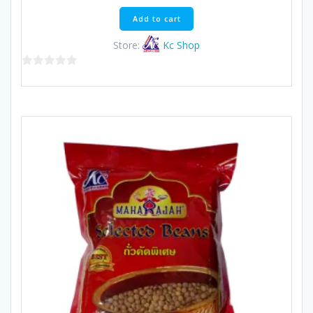
was:
is:
฿100.00.
฿95.00.
Add to cart
Store:
Kc Shop
0
out
of
5