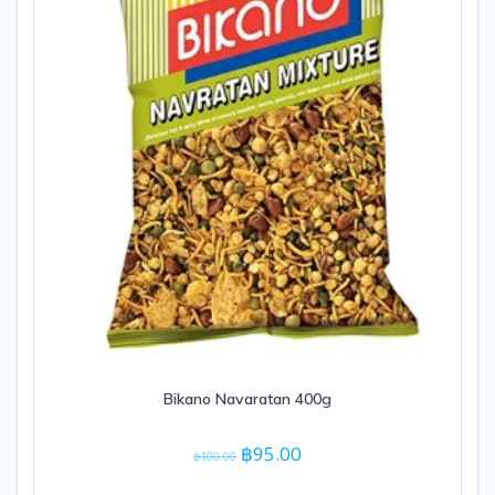
Bikano Navaratan 400g
Original
Current
฿
95.00
฿
100.00
price
price