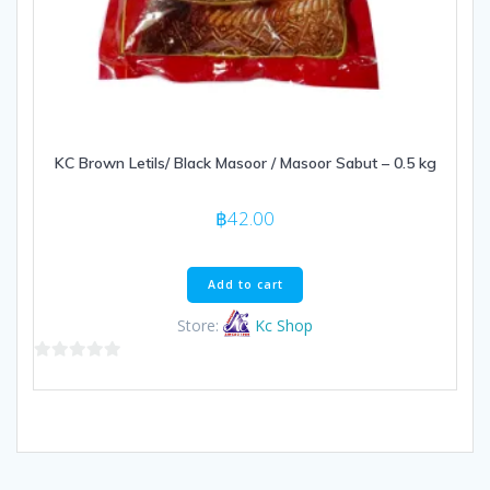
KC Brown Letils/ Black Masoor / Masoor Sabut – 0.5 kg
฿
42.00
Add to cart
Store:
Kc Shop
0
out
of
5