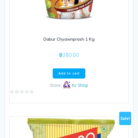
Dabur Chyawnprash 1 Kg
฿
380.00
Add to cart
Store:
Kc Shop
0
out
of
Sale!
5