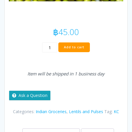
฿
45.00
KC
Add to cart
GREEN
/
HARI
MOONG
Item will be shipped in 1 business day
DAL
-
0.5
kg
Ask a Question
quantity
Categories:
Indian Groceries
,
Lentils and Pulses
Tag:
KC