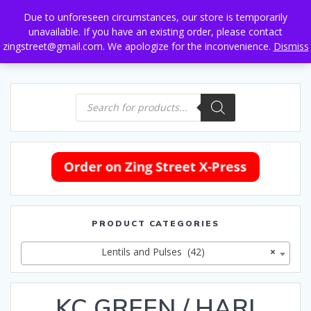
Skip
Due to unforeseen circumstances, our store is temporarily
to
unavailable. If you have an existing order, please contact
content
zingstreet@gmail.com. We apologize for the inconvenience.
Dismiss
Products
search
PRODUCT CATEGORIES
Lentils and Pulses (42)
×
KC GREEN / HARI