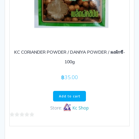
KC CORIANDER POWDER / DANIYA POWDER / ผงผักชี-
100g
฿
35.00
Add to cart
Store:
Kc Shop
0
out
of