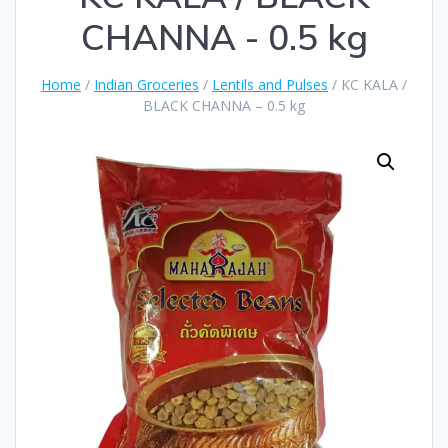
CHANNA - 0.5 kg
Home
/
Indian Groceries
/
Lentils and Pulses
/ KC KALA /
BLACK CHANNA – 0.5 kg