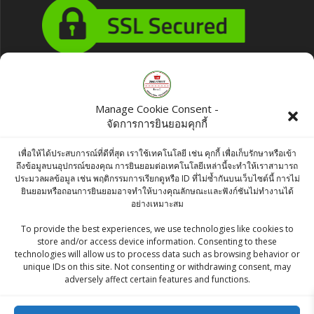
Products
Manage Cookie Consent -
จัดการการยินยอมคุกกี้
KC Green Cardamom / Hari Elaichi / กระวาน
เขียว 50 G
เพื่อให้ได้ประสบการณ์ที่ดีที่สุด เราใช้เทคโนโลยี เช่น คุกกี้ เพื่อเก็บรักษาหรือเข้า
ถึงข้อมูลบนอุปกรณ์ของคุณ การยินยอมต่อเทคโนโลยีเหล่านี้จะทำให้เราสามารถ
฿
160.00
ประมวลผลข้อมูล เช่น พฤติกรรมการเรียกดูหรือ ID ที่ไม่ซ้ำกันบนเว็บไซต์นี้ การไม่
ยินยอมหรือถอนการยินยอมอาจทำให้บางคุณลักษณะและฟังก์ชันไม่ทำงานได้
Ashirwad Urad Chilka 500g
อย่างเหมาะสม
฿
42.00
To provide the best experiences, we use technologies like cookies to
store and/or access device information. Consenting to these
technologies will allow us to process data such as browsing behavior or
McCormick Banana Extract 29 ml
unique IDs on this site. Not consenting or withdrawing consent, may
adversely affect certain features and functions.
Original
Current
฿
70.00
฿
65.00
price
price