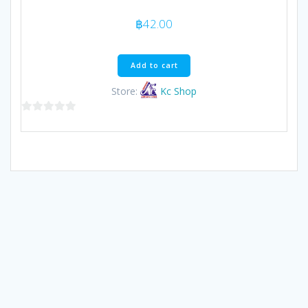
฿
42.00
Add to cart
Store:
Kc Shop
0
out
of
5