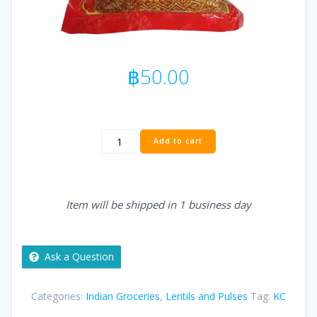
฿
50.00
KC
Add to cart
KALA
/
BLACK
CHANNA
Item will be shipped in 1 business day
-
0.5
kg
quantity
Ask a Question
Categories:
Indian Groceries
,
Lentils and Pulses
Tag:
KC