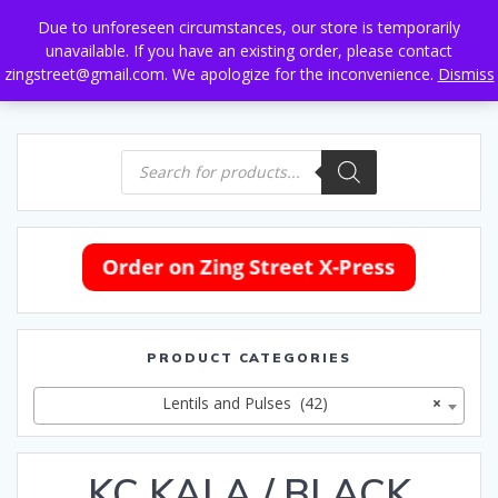
Skip
Due to unforeseen circumstances, our store is temporarily
to
unavailable. If you have an existing order, please contact
content
zingstreet@gmail.com. We apologize for the inconvenience.
Dismiss
Products
search
PRODUCT CATEGORIES
Lentils and Pulses (42)
×
KC KALA / BLACK