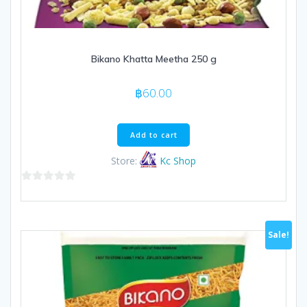
Bikano Khatta Meetha 250 g
฿
60.00
Add to cart
Store:
Kc Shop
0
out
of
Sale!
5