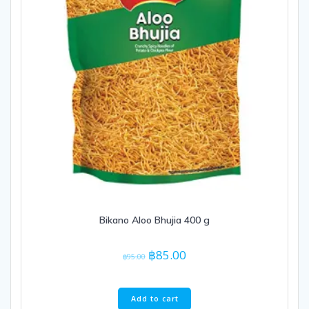
Bikano Aloo Bhujia 400 g
Original
Current
฿
85.00
฿
95.00
price
price
was:
is:
฿95.00.
฿85.00.
Add to cart