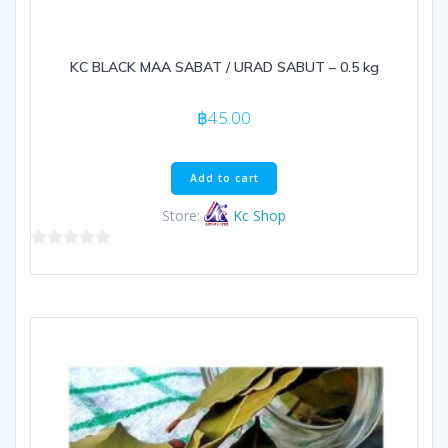
KC BLACK MAA SABAT / URAD SABUT – 0.5 kg
฿
45.00
Add to cart
Store:
Kc Shop
0
out
of
5