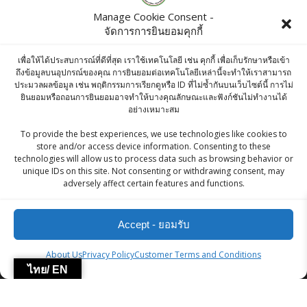
Products
Manage Cookie Consent -
จัดการการยินยอมคุกกี้
McGarrett Instant Oats 400g
เพื่อให้ได้ประสบการณ์ที่ดีที่สุด เราใช้เทคโนโลยี เช่น คุกกี้ เพื่อเก็บรักษาหรือเข้า
Original
Current
฿
65.00
฿
60.00
ถึงข้อมูลบนอุปกรณ์ของคุณ การยินยอมต่อเทคโนโลยีเหล่านี้จะทำให้เราสามารถ
ประมวลผลข้อมูล เช่น พฤติกรรมการเรียกดูหรือ ID ที่ไม่ซ้ำกันบนเว็บไซต์นี้ การไม่
price
price
ยินยอมหรือถอนการยินยอมอาจทำให้บางคุณลักษณะและฟังก์ชันไม่ทำงานได้
Simax Hair Fixture Pink Cream 500g
อย่างเหมาะสม
was:
is:
฿
260.00
To provide the best experiences, we use technologies like cookies to
฿65.00.
฿60.00.
store and/or access device information. Consenting to these
technologies will allow us to process data such as browsing behavior or
Rajdhani Atta 2 kg
unique IDs on this site. Not consenting or withdrawing consent, may
adversely affect certain features and functions.
฿
110.00
Accept - ยอมรับ
ZingStreet Co.,Ltd
About Us
Privacy Policy
Customer Terms and Conditions
ไทย/ EN
© 2026 ZingStreet Co.,Ltd. Built using WordPress and the