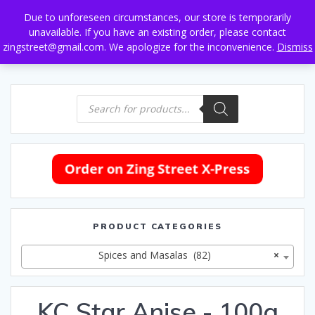
Skip
Due to unforeseen circumstances, our store is temporarily
to
unavailable. If you have an existing order, please contact
content
zingstreet@gmail.com. We apologize for the inconvenience.
Dismiss
Products
search
PRODUCT CATEGORIES
Spices and Masalas (82)
×
KC Star Anise - 100g