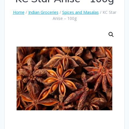
Home
/
Indian Groceries
/
Spices and Masalas
/ KC Star
Anise – 100g