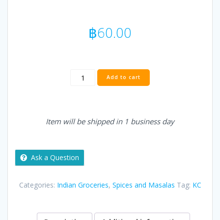
฿
60.00
KC
Add to cart
Star
Anise
-
100g
Item will be shipped in 1 business day
quantity
Ask a Question
Categories:
Indian Groceries
,
Spices and Masalas
Tag:
KC