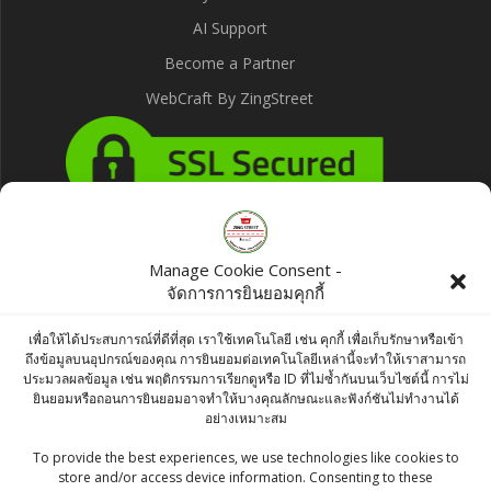
AI Support
Become a Partner
WebCraft By ZingStreet
Products
Manage Cookie Consent -
จัดการการยินยอมคุกกี้
Knorr Lime Flavor Seasoning Powder 400g
เพื่อให้ได้ประสบการณ์ที่ดีที่สุด เราใช้เทคโนโลยี เช่น คุกกี้ เพื่อเก็บรักษาหรือเข้า
Original
Current
฿
100.00
฿
90.00
ถึงข้อมูลบนอุปกรณ์ของคุณ การยินยอมต่อเทคโนโลยีเหล่านี้จะทำให้เราสามารถ
ประมวลผลข้อมูล เช่น พฤติกรรมการเรียกดูหรือ ID ที่ไม่ซ้ำกันบนเว็บไซต์นี้ การไม่
price
price
ยินยอมหรือถอนการยินยอมอาจทำให้บางคุณลักษณะและฟังก์ชันไม่ทำงานได้
Ashirwad Rajmah Chitra 500g
อย่างเหมาะสม
was:
is:
฿
55.00
To provide the best experiences, we use technologies like cookies to
฿100.00.
฿90.00.
store and/or access device information. Consenting to these