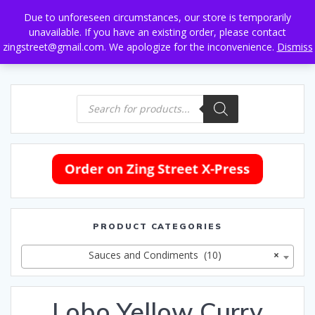
Skip
Due to unforeseen circumstances, our store is temporarily
to
unavailable. If you have an existing order, please contact
content
zingstreet@gmail.com. We apologize for the inconvenience.
Dismiss
Products
search
PRODUCT CATEGORIES
Sauces and Condiments (10)
×
Lobo Yellow Curry