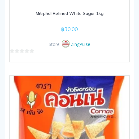
Mitrphol Refined White Sugar 1kg
฿
30.00
Store:
ZingPulse
0
out
of
5