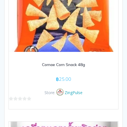
Cornae Corn Snack 48g
฿
25.00
Store:
ZingPulse
0
out
of
5