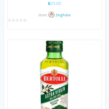
฿
25.00
Store:
ZingPulse
0
out
of
5