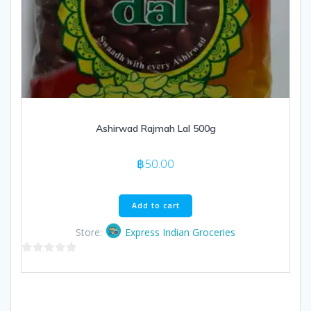
Ashirwad Rajmah Lal 500g
฿
50.00
Add to cart
Store:
Express Indian Groceries
0
out
of
5