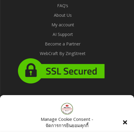
FAQ’s
About Us
My account
AI Support
Become a Partner
WebCraft By ZingStreet
Products
Natural Hamdard Blood Safi 100ml
Manage Cookie Consent -
฿
70.00
จัดการการยินยอมคุกกี้