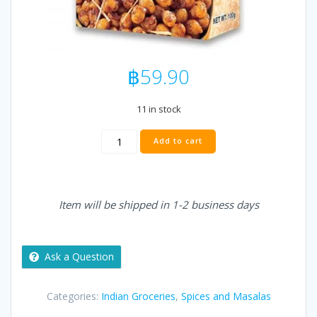
฿
59.90
11 in stock
MDH
Add to cart
Chana
Masala
100g
quantity
Item will be shipped in 1-2 business days
Ask a Question
Categories:
Indian Groceries
,
Spices and Masalas