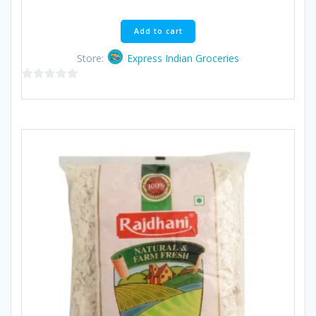
Add to cart
Store:
Express Indian Groceries
0
out
of
5