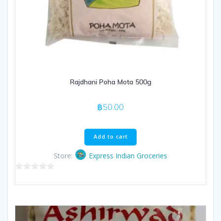
Rajdhani Poha Mota 500g
฿
50.00
Add to cart
Store:
Express Indian Groceries
0
out
of
5