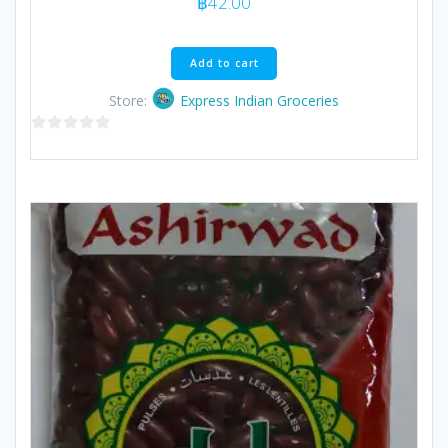
฿
42.00
Add to cart
Store:
Express Indian Groceries
0
out
of
5