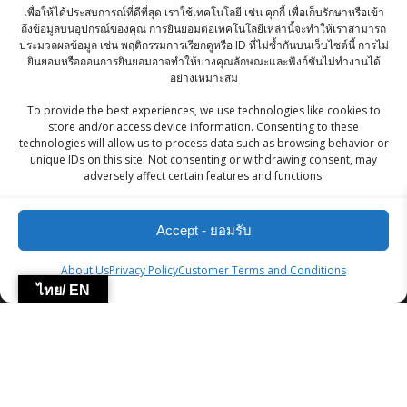
เพื่อให้ได้ประสบการณ์ที่ดีที่สุด เราใช้เทคโนโลยี เช่น คุกกี้ เพื่อเก็บรักษาหรือเข้า
ถึงข้อมูลบนอุปกรณ์ของคุณ การยินยอมต่อเทคโนโลยีเหล่านี้จะทำให้เราสามารถ
KC SEMOLINA / RAVA/ SUJI / SOOJI/ ซูจี (แป้ง
ประมวลผลข้อมูล เช่น พฤติกรรมการเรียกดูหรือ ID ที่ไม่ซ้ำกันบนเว็บไซต์นี้ การไม่
ยินยอมหรือถอนการยินยอมอาจทำให้บางคุณลักษณะและฟังก์ชันไม่ทำงานได้
หมีหยาบ) - 500g
อย่างเหมาะสม
฿
40.00
To provide the best experiences, we use technologies like cookies to
store and/or access device information. Consenting to these
Frozen Punjabi Samosa (Half-Fried),
technologies will allow us to process data such as browsing behavior or
approximately 100g each (Pack of 10)
unique IDs on this site. Not consenting or withdrawing consent, may
adversely affect certain features and functions.
฿
150.00
Accept - ยอมรับ
ZingStreet Co.,Ltd
About Us
Privacy Policy
Customer Terms and Conditions
ไทย/ EN
© 2026 ZingStreet Co.,Ltd. Built using WordPress and the
Mesmerize Theme