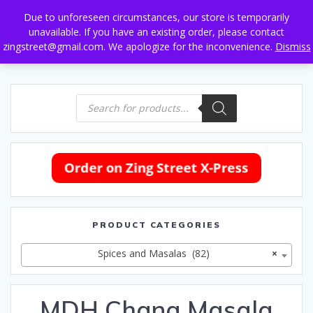
Skip
Due to unforeseen circumstances, our store is temporarily
to
unavailable. If you have an existing order, please contact
content
zingstreet@gmail.com. We apologize for the inconvenience.
Dismiss
Products
search
PRODUCT CATEGORIES
Spices and Masalas (82)
×
MDH Chana Masala