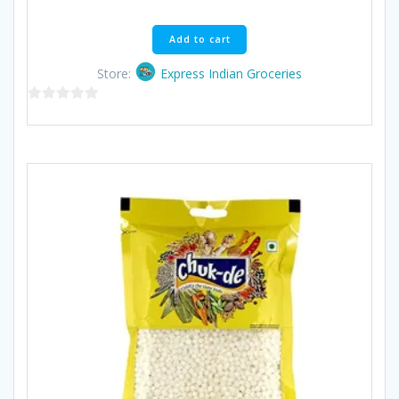
Add to cart
Store:
Express Indian Groceries
0
out
of
5