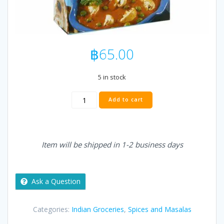
฿
65.00
5 in stock
MDH
Add to cart
Garam
Masala
100g
quantity
Item will be shipped in 1-2 business days
Ask a Question
Categories:
Indian Groceries
,
Spices and Masalas