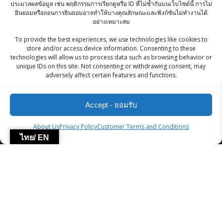
ประมวลผลข้อมูล เช่น พฤติกรรมการเรียกดูหรือ ID ที่ไม่ซ้ำกันบนเว็บไซต์นี้ การไม่
ยินยอมหรือถอนการยินยอมอาจทำให้บางคุณลักษณะและฟังก์ชันไม่ทำงานได้
Indi-Mart Soya Nuggets 200g
อย่างเหมาะสม
฿
65.00
To provide the best experiences, we use technologies like cookies to
store and/or access device information. Consenting to these
technologies will allow us to process data such as browsing behavior or
Nutella Hazelnut Spread 200g
unique IDs on this site. Not consenting or withdrawing consent, may
adversely affect certain features and functions.
Original
Current
฿
150.00
฿
145.00
price
price
Accept - ยอมรับ
was:
is:
฿150.00.
฿145.00.
ZingStreet Co.,Ltd
About Us
Privacy Policy
Customer Terms and Conditions
ไทย/ EN
© 2026 ZingStreet Co.,Ltd. Built using WordPress and the
Mesmerize Theme