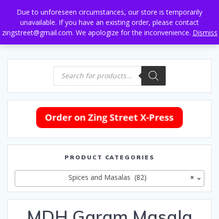
Skip
Due to unforeseen circumstances, our store is temporarily
to
unavailable. If you have an existing order, please contact
content
zingstreet@gmail.com. We apologize for the inconvenience.
Dismiss
Products
search
PRODUCT CATEGORIES
Spices and Masalas (82)
×
MDH Garam Masala