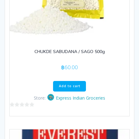
CHUKDE SABUDANA / SAGO 500g
฿
60.00
Add to cart
Store:
Express Indian Groceries
0
out
of
5