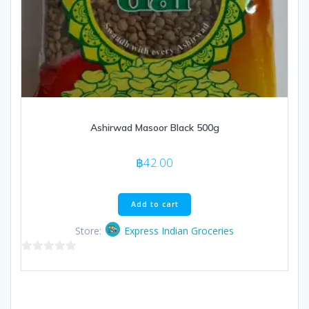
Ashirwad Masoor Black 500g
฿
42.00
Add to cart
Store:
Express Indian Groceries
0
out
of
5