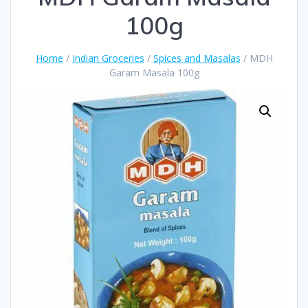
100g
Home
/
Indian Groceries
/
Spices and Masalas
/ MDH
Garam Masala 100g