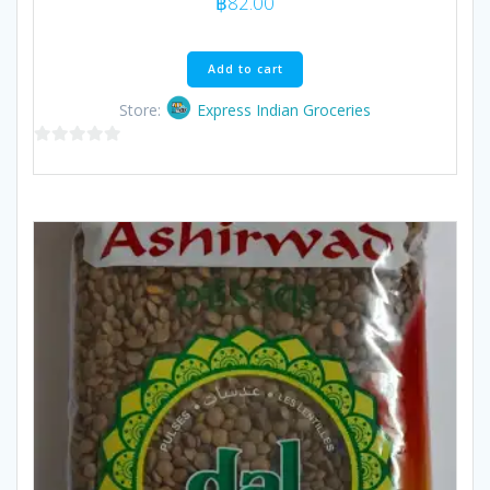
฿
82.00
Add to cart
Store:
Express Indian Groceries
0
out
of
5