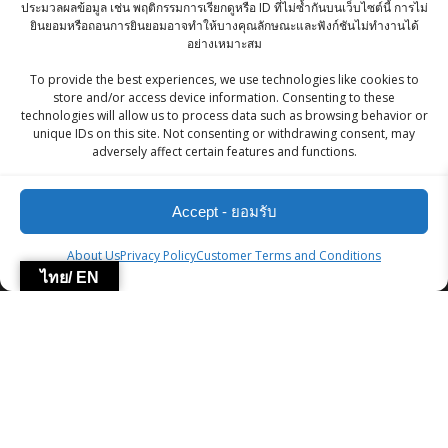
ประมวลผลข้อมูล เช่น พฤติกรรมการเรียกดูหรือ ID ที่ไม่ซ้ำกันบนเว็บไซต์นี้ การไม่
ยินยอมหรือถอนการยินยอมอาจทำให้บางคุณลักษณะและฟังก์ชันไม่ทำงานได้
KC Rai / Mustard Seeds / เมล็ดมัสตาร์ด- 100g
อย่างเหมาะสม
฿
35.00
To provide the best experiences, we use technologies like cookies to
store and/or access device information. Consenting to these
technologies will allow us to process data such as browsing behavior or
Bikano Bhujia 400g
unique IDs on this site. Not consenting or withdrawing consent, may
adversely affect certain features and functions.
Original
Current
฿
100.00
฿
95.00
price
price
Accept - ยอมรับ
was:
is:
฿100.00.
฿95.00.
ZingStreet Co.,Ltd
About Us
Privacy Policy
Customer Terms and Conditions
ไทย/ EN
© 2026 ZingStreet Co.,Ltd. Built using WordPress and the
Mesmerize Theme