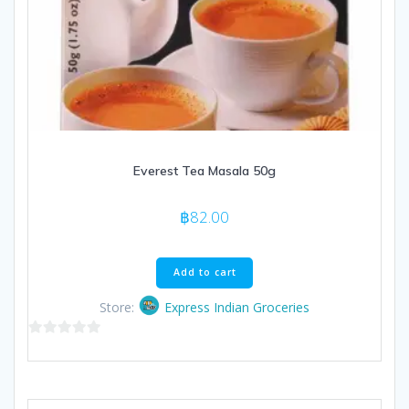
Everest Tea Masala 50g
฿
82.00
Add to cart
Store:
Express Indian Groceries
0
out
of
5