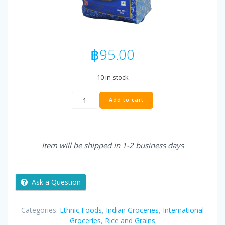
฿
95.00
10 in stock
Natur's
Add to cart
Gift
Khushboo
Basmati
Rice
Item will be shipped in 1-2 business days
1
kg
quantity
Ask a Question
Categories:
Ethnic Foods
,
Indian Groceries
,
International
Groceries
,
Rice and Grains