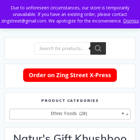
Skip
Due to unforeseen circumstances, our store is temporarily
to
unavailable. If you have an existing order, please contact
content
zingstreet@gmail.com. We apologize for the inconvenience.
Dismiss
Products
search
PRODUCT CATEGORIES
Ethnic Foods (28)
×
Natur's Gift Khushboo