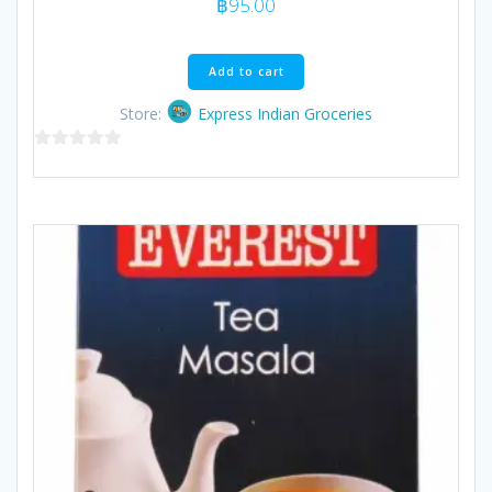
฿
95.00
Add to cart
Store:
Express Indian Groceries
0
out
of
5