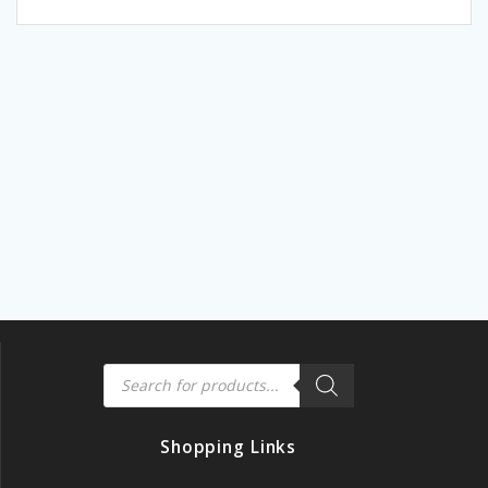
5
Products
search
Shopping Links