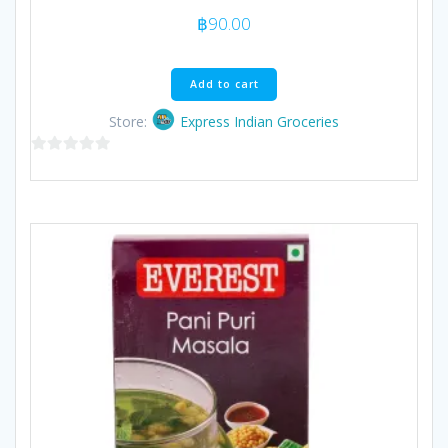
฿
90.00
Add to cart
Store:
Express Indian Groceries
0
out
of
5