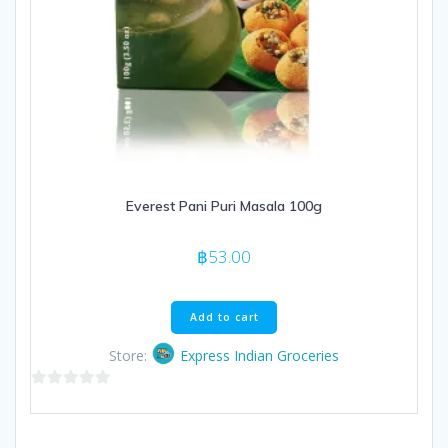
Everest Pani Puri Masala 100g
฿
53.00
Add to cart
Store:
Express Indian Groceries
0
out
of