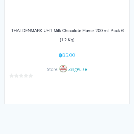
THAI-DENMARK UHT Milk Chocolate Flavor 200 ml. Pack 6
(1.2 Kg)
฿
85.00
Store:
ZingPulse
0
out
of
5