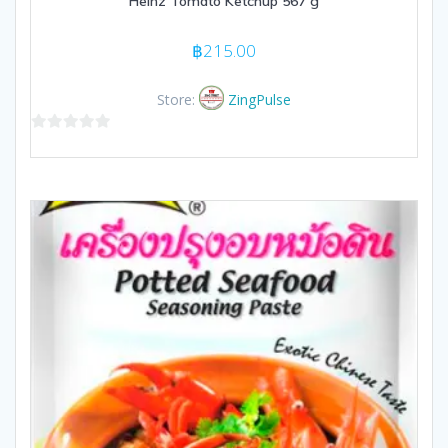
Heinz Tomato Ketchup 567 g
฿
215.00
Store:
ZingPulse
0
out
of
5