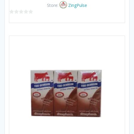
Store:
ZingPulse
0
out
of
5