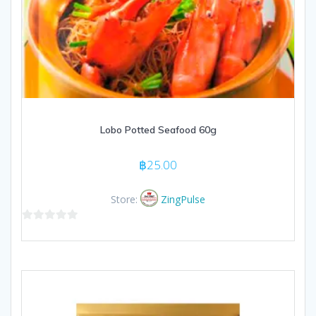
Lobo Potted Seafood 60g
฿
25.00
Store:
ZingPulse
0
out
of
5