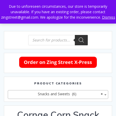
Skip
Due to unforeseen circumstances, our store is temporarily
to
unavailable. If you have an existing order, please contact
content
zingstreet@gmail.com. We apologize for the inconvenience.
Dismiss
Products
search
PRODUCT CATEGORIES
Snacks and Sweets (6)
×
Cornae Corn Snack