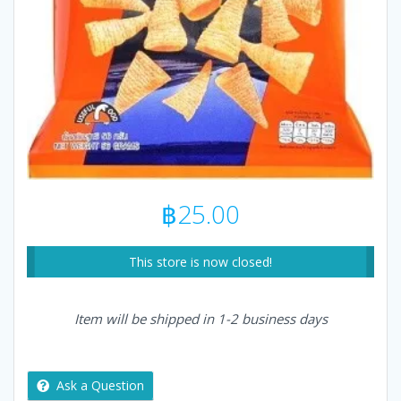
฿
25.00
This store is now closed!
Item will be shipped in 1-2 business days
Ask a Question