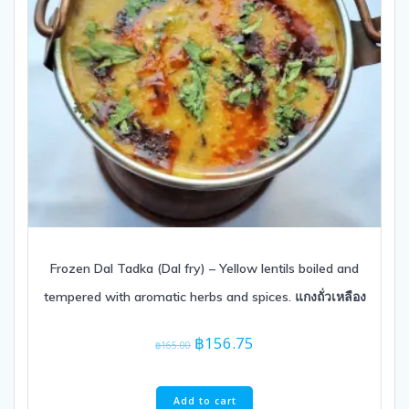
Frozen Dal Tadka (Dal fry) – Yellow lentils boiled and
tempered with aromatic herbs and spices. แกงถั่วเหลือง
Original
Current
฿
156.75
฿
165.00
price
price
was:
is:
฿165.00.
฿156.75.
Add to cart