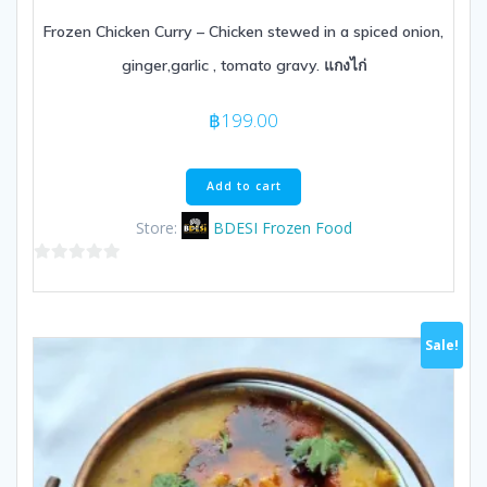
Frozen Chicken Curry – Chicken stewed in a spiced onion,
ginger,garlic , tomato gravy. แกงไก่
฿
199.00
Add to cart
Store:
BDESI Frozen Food
0
out
of
Sale!
5