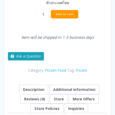
ทั่วประเทศไทย
Frozen
Add to cart
Hyderabadi
Chicken
Biryani
-
Item will be shipped in 1-3 business days
Basmati
Rice
and
Chicken
Ask a Question
cooked
with
Category:
Frozen Food
Tag:
Frozen
saffron
and
spices
ข้าว
Description
Additional information
หมก
ผัก
Reviews (0)
Store
More Offers
quantity
Store Policies
Inquiries