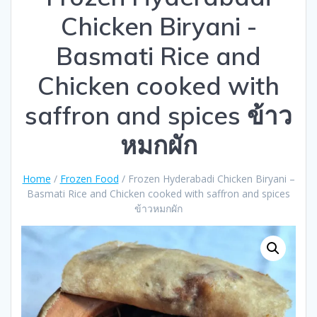
Chicken Biryani -
Basmati Rice and
Chicken cooked with
saffron and spices ข้าว
หมกผัก
Home
/
Frozen Food
/ Frozen Hyderabadi Chicken Biryani –
Basmati Rice and Chicken cooked with saffron and spices
ข้าวหมกผัก