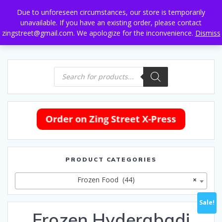
Skip
Due to unforeseen circumstances, our store is temporarily
to
unavailable. If you have an existing order, please contact
content
zingstreet@gmail.com. We apologize for the inconvenience.
Dismiss
Products
search
PRODUCT CATEGORIES
Frozen Food (44)
×
Sale!
Frozen Hyderabadi