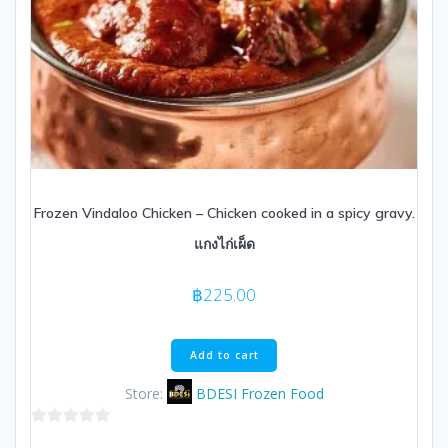
Frozen Vindaloo Chicken – Chicken cooked in a spicy gravy.
แกงไก่เผ็ด
฿
225.00
Add to cart
Store:
BDESI Frozen Food
0