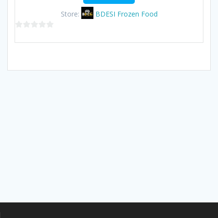
Store:
BDESI Frozen Food
0
out
of
5