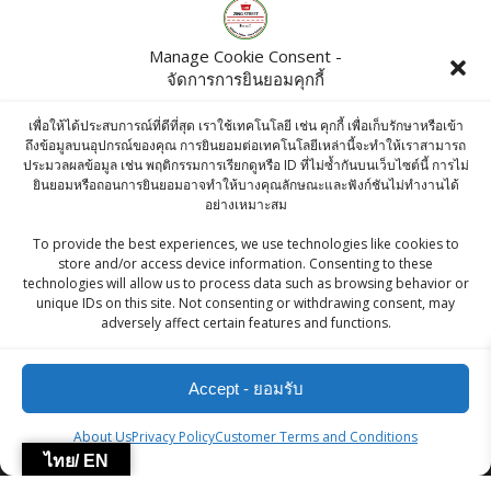
Products
Manage Cookie Consent -
จัดการการยินยอมคุกกี้
Raitip Peanut Bean 500g
฿
60.00
เพื่อให้ได้ประสบการณ์ที่ดีที่สุด เราใช้เทคโนโลยี เช่น คุกกี้ เพื่อเก็บรักษาหรือเข้า
ถึงข้อมูลบนอุปกรณ์ของคุณ การยินยอมต่อเทคโนโลยีเหล่านี้จะทำให้เราสามารถ
ประมวลผลข้อมูล เช่น พฤติกรรมการเรียกดูหรือ ID ที่ไม่ซ้ำกันบนเว็บไซต์นี้ การไม่
Himalaya River Premium Extra Long
ยินยอมหรือถอนการยินยอมอาจทำให้บางคุณลักษณะและฟังก์ชันไม่ทำงานได้
อย่างเหมาะสม
Basmati Rice 5 Kg
To provide the best experiences, we use technologies like cookies to
฿
445.00
store and/or access device information. Consenting to these
technologies will allow us to process data such as browsing behavior or
Everest Pani Puri Masala 100g
unique IDs on this site. Not consenting or withdrawing consent, may
adversely affect certain features and functions.
฿
53.00
Accept - ยอมรับ
ZingStreet Co.,Ltd
About Us
Privacy Policy
Customer Terms and Conditions
ไทย/ EN