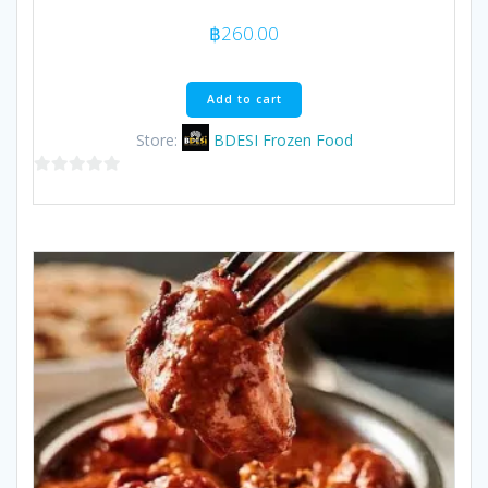
฿
260.00
Add to cart
Store:
BDESI Frozen Food
0
out
of
5