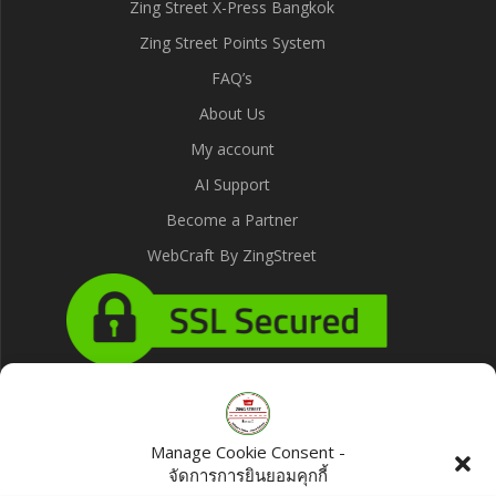
Zing Street X-Press Bangkok
Zing Street Points System
FAQ’s
About Us
My account
AI Support
Become a Partner
WebCraft By ZingStreet
Products
Manage Cookie Consent -
จัดการการยินยอมคุกกี้
India Gate Classic Basmati Rice 5kg