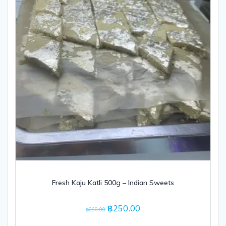
Fresh Kaju Katli 500g – Indian Sweets
Original
Current
฿
250.00
฿
260.00
price
price