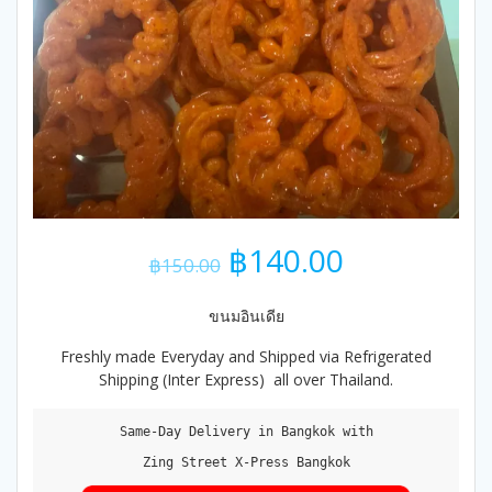
Original
Current
฿
140.00
฿
150.00
price
price
was:
is:
ขนมอินเดีย
฿150.00.
฿140.00.
Freshly made Everyday and Shipped via Refrigerated
Shipping (Inter Express) all over Thailand.
Same-Day Delivery in Bangkok with

Zing Street X-Press Bangkok
