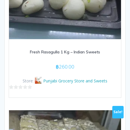
Fresh Rasagulla 1 Kg – Indian Sweets
฿
260.00
Store:
Punjabi Grocery Store and Sweets
0
out
of
Sale!
5