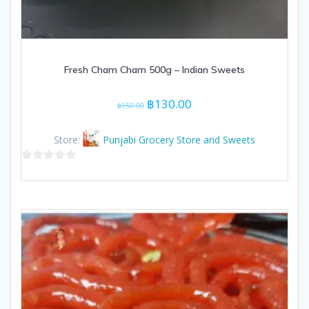
Fresh Cham Cham 500g – Indian Sweets
Original
Current
฿
130.00
฿
150.00
price
price
was:
is:
Store:
Punjabi Grocery Store and Sweets
฿150.00.
฿130.00.
0
out
of
5