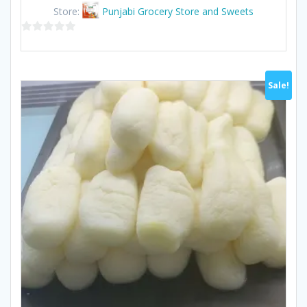
was:
is:
Store:
Punjabi Grocery Store and Sweets
฿260.00.
฿250.00.
0
out
of
Sale!
5