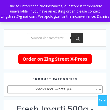
Skip
Due to unforeseen circumstances, our store is temporarily
to
unavailable. If you have an existing order, please contact
content
zingstreet@gmail.com. We apologize for the inconvenience.
Dismiss
Products
search
PRODUCT CATEGORIES
Snacks and Sweets (66)
×
Sale!
Fresh Imarti 500g -