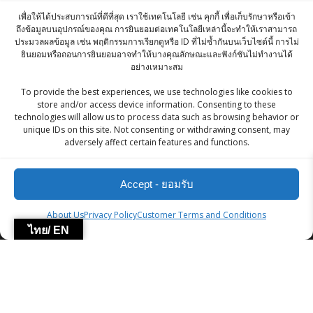
฿
705.00
เพื่อให้ได้ประสบการณ์ที่ดีที่สุด เราใช้เทคโนโลยี เช่น คุกกี้ เพื่อเก็บรักษาหรือเข้า
ถึงข้อมูลบนอุปกรณ์ของคุณ การยินยอมต่อเทคโนโลยีเหล่านี้จะทำให้เราสามารถ
ประมวลผลข้อมูล เช่น พฤติกรรมการเรียกดูหรือ ID ที่ไม่ซ้ำกันบนเว็บไซต์นี้ การไม่
KC Roasted Chana 350g
ยินยอมหรือถอนการยินยอมอาจทำให้บางคุณลักษณะและฟังก์ชันไม่ทำงานได้
อย่างเหมาะสม
Original
Current
฿
70.00
฿
66.50
To provide the best experiences, we use technologies like cookies to
price
price
store and/or access device information. Consenting to these
KC SEMOLINA / RAVA/ SUJI / SOOJI/ ซูจี (แป้ง
was:
is:
technologies will allow us to process data such as browsing behavior or
หมีหยาบ) - 500g
unique IDs on this site. Not consenting or withdrawing consent, may
฿70.00.
฿66.50.
adversely affect certain features and functions.
฿
40.00
Accept - ยอมรับ
ZingStreet Co.,Ltd
About Us
Privacy Policy
Customer Terms and Conditions
ไทย/ EN
© 2026 ZingStreet Co.,Ltd. Built using WordPress and the
Mesmerize Theme