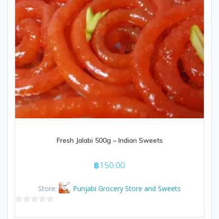
Fresh Jalabi 500g – Indian Sweets
฿
150.00
Store:
Punjabi Grocery Store and Sweets
0