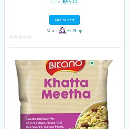
Original
Current
฿
95.00
฿
100.00
price
price
was:
is:
฿100.00.
฿95.00.
Add to cart
Store:
Kc Shop
0
out
of
5