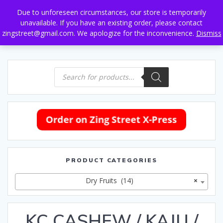
Skip
Due to unforeseen circumstances, our store is temporarily
to
unavailable. If you have an existing order, please contact
content
zingstreet@gmail.com. We apologize for the inconvenience.
Dismiss
Products
search
PRODUCT CATEGORIES
Dry Fruits (14)
×
KC CASHEW / KAJU /