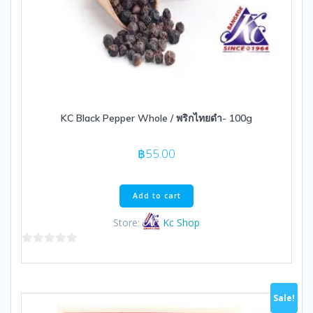
KC Black Pepper Whole / พริกไทยดำ- 100g
฿
55.00
Add to cart
Store:
Kc Shop
0
out
of
Sale!
5