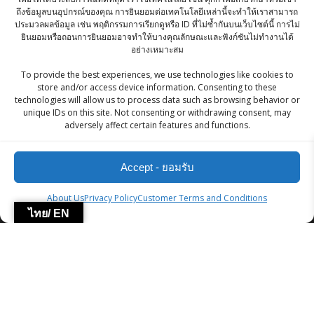
Original
Current
฿
180.00
฿
170.00
ถึงข้อมูลบนอุปกรณ์ของคุณ การยินยอมต่อเทคโนโลยีเหล่านี้จะทำให้เราสามารถ
ประมวลผลข้อมูล เช่น พฤติกรรมการเรียกดูหรือ ID ที่ไม่ซ้ำกันบนเว็บไซต์นี้ การไม่
price
price
KC Green Cardamom Powder / ผงกระวาน
ยินยอมหรือถอนการยินยอมอาจทำให้บางคุณลักษณะและฟังก์ชันไม่ทำงานได้
was:
is:
อย่างเหมาะสม
เขียว - 50g
฿180.00.
฿170.00.
To provide the best experiences, we use technologies like cookies to
฿
200.00
store and/or access device information. Consenting to these
technologies will allow us to process data such as browsing behavior or
Bikaji nut cracker 200g
unique IDs on this site. Not consenting or withdrawing consent, may
adversely affect certain features and functions.
฿
45.00
Accept - ยอมรับ
ZingStreet Co.,Ltd
About Us
Privacy Policy
Customer Terms and Conditions
ไทย/ EN
© 2026 ZingStreet Co.,Ltd. Built using WordPress and the
Mesmerize Theme