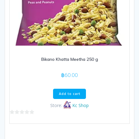
Bikano Khatta Meetha 250 g
฿
60.00
Add to cart
Store:
Kc Shop
0
out
of