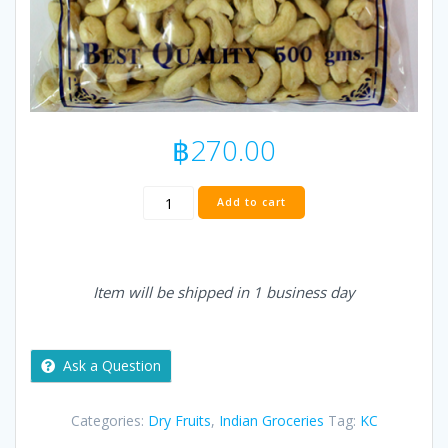
฿
270.00
KC
Add to cart
CASHEW
/
KAJU
/
Item will be shipped in 1 business day
เม็ด
มะม่วงหิมพานต์
-
500
Ask a Question
g
quantity
Categories:
Dry Fruits
,
Indian Groceries
Tag:
KC