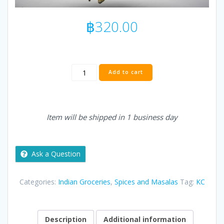
฿
320.00
KC
Add to cart
Green
Cardamom
/
Hari
Item will be shipped in 1 business day
Elaichi
/
กระวาน
เขียว
Ask a Question
100
G
Categories:
Indian Groceries
,
Spices and Masalas
Tag:
KC
quantity
Description
Additional information