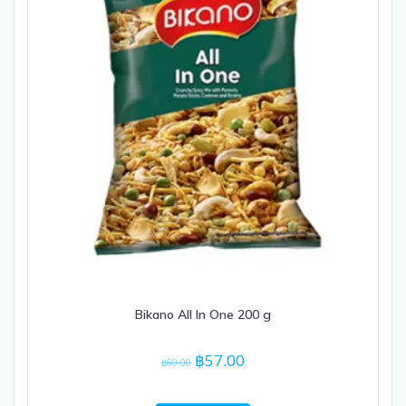
Bikano All In One 200 g
Original
Current
฿
57.00
฿
60.00
price
price
was:
is: