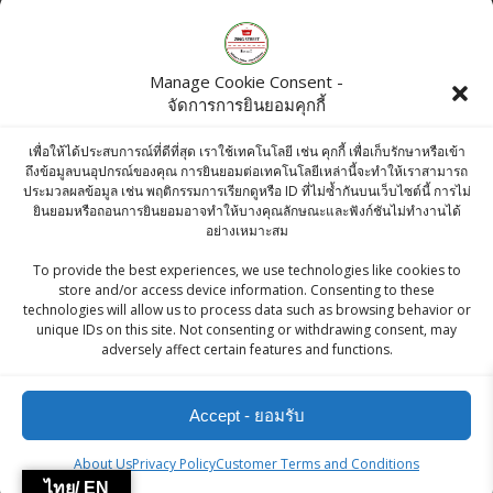
Products
Manage Cookie Consent -
จัดการการยินยอมคุกกี้
Bikaji Ready to Eat Paneer Makhani 300g
เพื่อให้ได้ประสบการณ์ที่ดีที่สุด เราใช้เทคโนโลยี เช่น คุกกี้ เพื่อเก็บรักษาหรือเข้า
Original
Current
฿
95.00
฿
90.25
ถึงข้อมูลบนอุปกรณ์ของคุณ การยินยอมต่อเทคโนโลยีเหล่านี้จะทำให้เราสามารถ
ประมวลผลข้อมูล เช่น พฤติกรรมการเรียกดูหรือ ID ที่ไม่ซ้ำกันบนเว็บไซต์นี้ การไม่
price
price
ยินยอมหรือถอนการยินยอมอาจทำให้บางคุณลักษณะและฟังก์ชันไม่ทำงานได้
KC GRAM FLOUR / BESAN / แป้งเบซัน - 500 g
อย่างเหมาะสม
was:
is:
฿
53.00
To provide the best experiences, we use technologies like cookies to
฿95.00.
฿90.25.
store and/or access device information. Consenting to these
technologies will allow us to process data such as browsing behavior or
Fresh Malai Paneer 1 Kg
unique IDs on this site. Not consenting or withdrawing consent, may
adversely affect certain features and functions.
฿
300.00
Accept - ยอมรับ
ZingStreet Co.,Ltd
About Us
Privacy Policy
Customer Terms and Conditions
ไทย/ EN