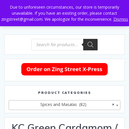
Skip
Due to unforeseen circumstances, our store is temporarily
to
unavailable. If you have an existing order, please contact
content
zingstreet@gmail.com. We apologize for the inconvenience.
Dismiss
Products
search
PRODUCT CATEGORIES
Spices and Masalas (82)
×
KC Green Cardamom /