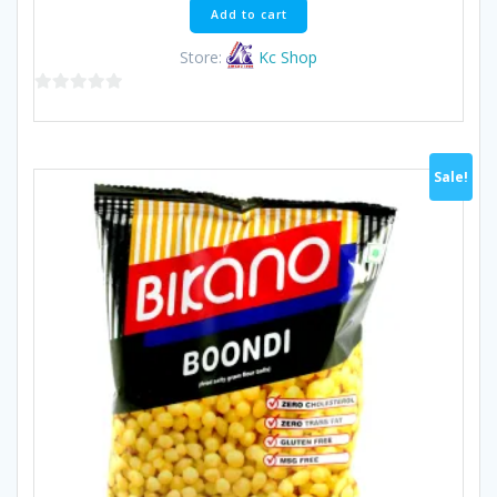
฿60.00.
฿57.00.
Add to cart
Store:
Kc Shop
0
out
of
Sale!
5