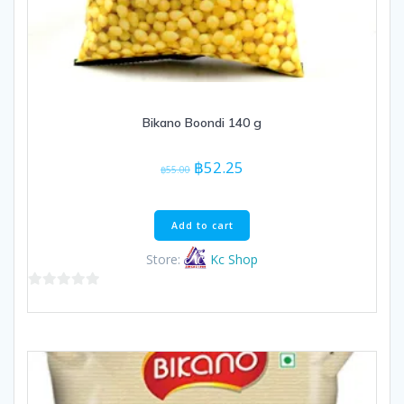
Bikano Boondi 140 g
Original
Current
฿
52.25
฿
55.00
price
price
was:
is:
฿55.00.
฿52.25.
Add to cart
Store:
Kc Shop
0
out
of
5