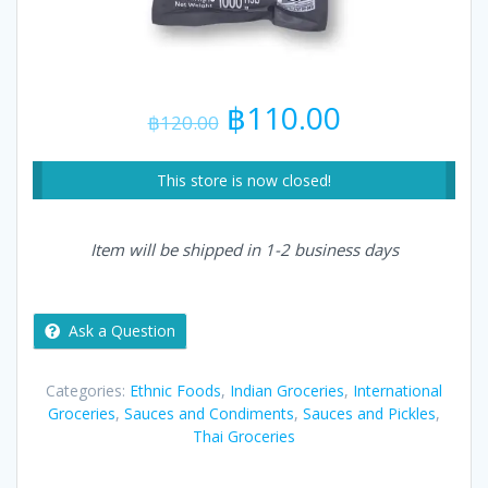
Original
Current
฿
110.00
฿
120.00
price
price
was:
is:
฿120.00.
฿110.00.
This store is now closed!
Item will be shipped in 1-2 business days
Ask a Question
Categories:
Ethnic Foods
,
Indian Groceries
,
International
Groceries
,
Sauces and Condiments
,
Sauces and Pickles
,
Thai Groceries