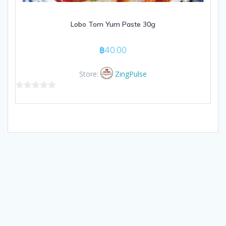
Lobo Tom Yum Paste 30g
฿
40.00
Store:
ZingPulse
0
out
of
5