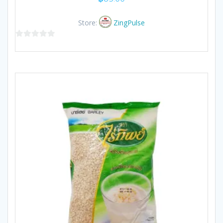
Store:
ZingPulse
0
out
of
5