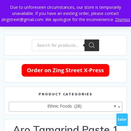
Skip
Due to unforeseen circumstances, our store is temporarily
to
unavailable. If you have an existing order, please contact
content
zingstreet@gmail.com. We apologize for the inconvenience.
Dismiss
Products
search
PRODUCT CATEGORIES
Ethnic Foods (28)
×
Sale!
Aro Tamarind Paste 1