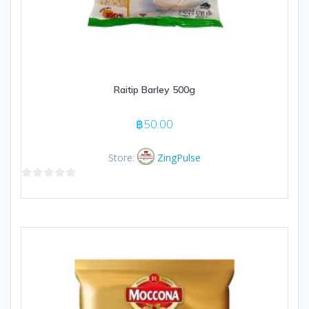
Raitip Barley 500g
฿
50.00
Store:
ZingPulse
0
out
of
5