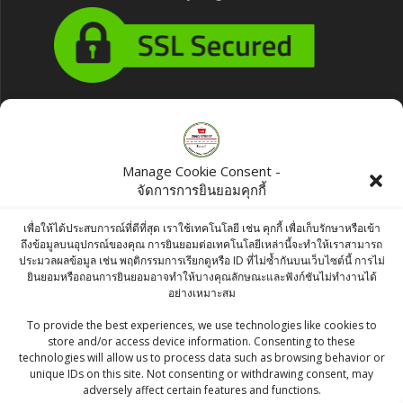
Products
Manage Cookie Consent -
Lobo Agar Mix Artarc Jasmine 130g
จัดการการยินยอมคุกกี้
฿
45.00
เพื่อให้ได้ประสบการณ์ที่ดีที่สุด เราใช้เทคโนโลยี เช่น คุกกี้ เพื่อเก็บรักษาหรือเข้า
ถึงข้อมูลบนอุปกรณ์ของคุณ การยินยอมต่อเทคโนโลยีเหล่านี้จะทำให้เราสามารถ
KC CUMIN SEEDS / JEERA SABUT / เม็ดยีหร่า -
ประมวลผลข้อมูล เช่น พฤติกรรมการเรียกดูหรือ ID ที่ไม่ซ้ำกันบนเว็บไซต์นี้ การไม่
ยินยอมหรือถอนการยินยอมอาจทำให้บางคุณลักษณะและฟังก์ชันไม่ทำงานได้
100g
อย่างเหมาะสม
฿
44.00
To provide the best experiences, we use technologies like cookies to
store and/or access device information. Consenting to these
Sai Baba Bamboo Artwork: 34cm x 35 cm x
technologies will allow us to process data such as browsing behavior or
2.5 cm (1.5 Kg) -Free Shipping
unique IDs on this site. Not consenting or withdrawing consent, may
adversely affect certain features and functions.
Original
Current
฿
4,120.00
฿
3,502.00