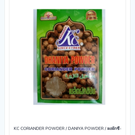
5
KC CORIANDER POWDER / DANIYA POWDER / ผงผักชี-