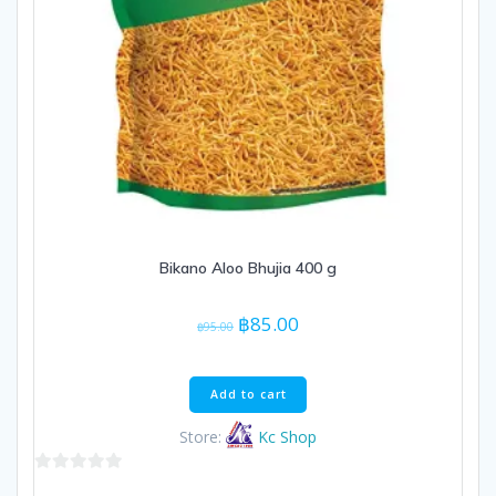
Bikano Aloo Bhujia 400 g
Original
Current
฿
85.00
฿
95.00
price
price
was:
is:
฿95.00.
฿85.00.
Add to cart
Store:
Kc Shop
0