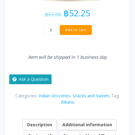
Original
Current
฿
52.25
฿
55.00
price
price
was:
is:
Bikano
฿55.00.
฿52.25.
Add to cart
Boondi
140
g
quantity
Item will be shipped in 1 business day
Ask a Question
Categories:
Indian Groceries
,
Snacks and Sweets
Tag:
Bikano
Description
Additional information