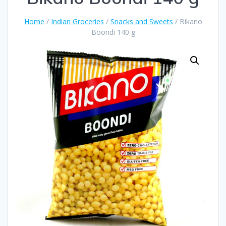
Home
/
Indian Groceries
/
Snacks and Sweets
/ Bikano
Boondi 140 g