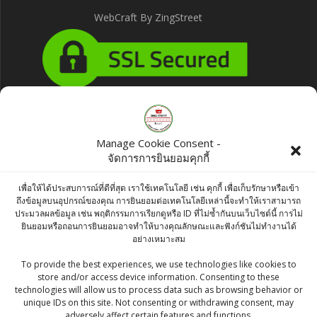
WebCraft By ZingStreet
Products
Manage Cookie Consent -
จัดการการยินยอมคุกกี้
Aro Frozen Spinach 1kg
฿
105.00
เพื่อให้ได้ประสบการณ์ที่ดีที่สุด เราใช้เทคโนโลยี เช่น คุกกี้ เพื่อเก็บรักษาหรือเข้า
ถึงข้อมูลบนอุปกรณ์ของคุณ การยินยอมต่อเทคโนโลยีเหล่านี้จะทำให้เราสามารถ
ประมวลผลข้อมูล เช่น พฤติกรรมการเรียกดูหรือ ID ที่ไม่ซ้ำกันบนเว็บไซต์นี้ การไม่
Chakde Kali Sarso (Black Mustard) 500g
ยินยอมหรือถอนการยินยอมอาจทำให้บางคุณลักษณะและฟังก์ชันไม่ทำงานได้
อย่างเหมาะสม
฿
85.00
To provide the best experiences, we use technologies like cookies to
store and/or access device information. Consenting to these
Chakde Jeera Powder (Cumin Powder)
technologies will allow us to process data such as browsing behavior or
100g
unique IDs on this site. Not consenting or withdrawing consent, may
adversely affect certain features and functions.