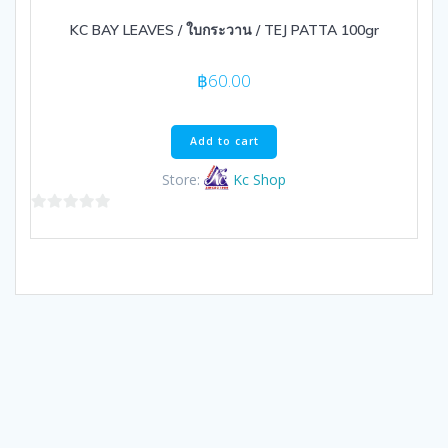
KC BAY LEAVES / ใบกระวาน / TEJ PATTA 100gr
฿
60.00
Add to cart
Store:
Kc Shop
0
out
of
5