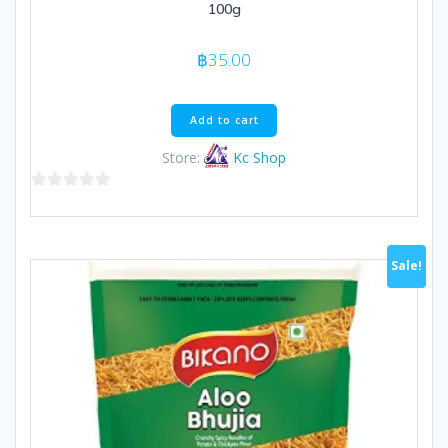
100g
฿
35.00
Add to cart
Store:
Kc Shop
0
out
of
Sale!
5