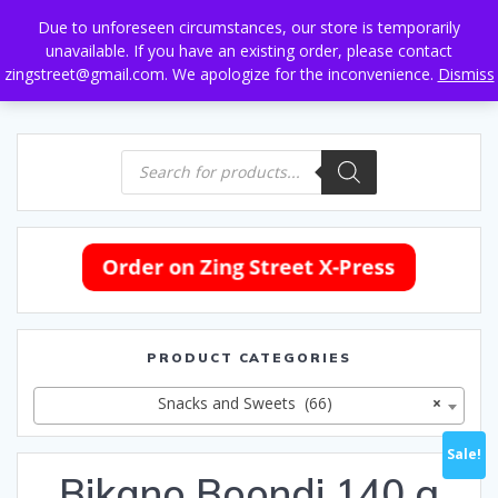
Skip
Due to unforeseen circumstances, our store is temporarily
to
unavailable. If you have an existing order, please contact
content
zingstreet@gmail.com. We apologize for the inconvenience.
Dismiss
Products
search
PRODUCT CATEGORIES
Snacks and Sweets (66)
×
Sale!
Bikano Boondi 140 g