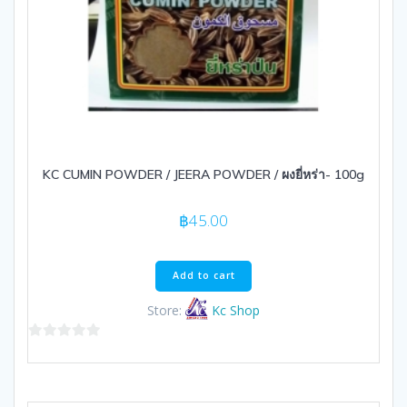
KC CUMIN POWDER / JEERA POWDER / ผงยี่หร่า- 100g
฿
45.00
Add to cart
Store:
Kc Shop
0
out
of