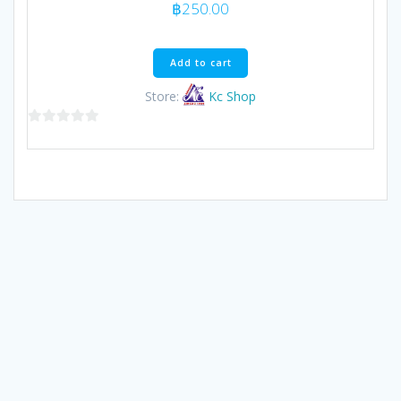
฿
250.00
Add to cart
Store:
Kc Shop
0
out
of
5