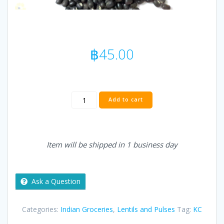
฿
45.00
KC
Add to cart
BLACK
MAA
SABAT
/
Item will be shipped in 1 business day
URAD
SABUT
-
0.5
Ask a Question
kg
quantity
Categories:
Indian Groceries
,
Lentils and Pulses
Tag:
KC