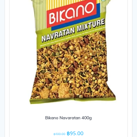
Bikano Navaratan 400g
Original
Current
฿
95.00
฿
100.00