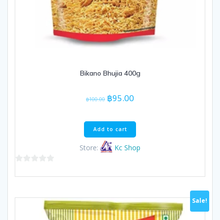
Bikano Bhujia 400g
Original
Current
฿
95.00
฿
100.00
price
price
was:
is:
฿100.00.
฿95.00.
Add to cart
Store:
Kc Shop
0
out
of
Sale!
5