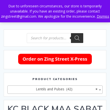
Skip
Due to unforeseen circumstances, our store is temporarily
to
unavailable. If you have an existing order, please contact
content
zingstreet@gmail.com. We apologize for the inconvenience.
Dismiss
Products
search
PRODUCT CATEGORIES
Lentils and Pulses (42)
×
KC BLACK MAA SABAT