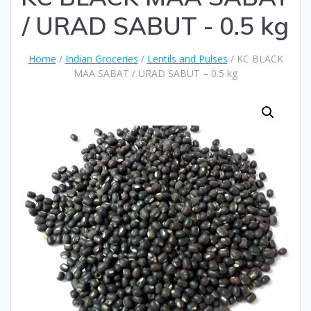
/ URAD SABUT - 0.5 kg
Home
/
Indian Groceries
/
Lentils and Pulses
/ KC BLACK
MAA SABAT / URAD SABUT – 0.5 kg