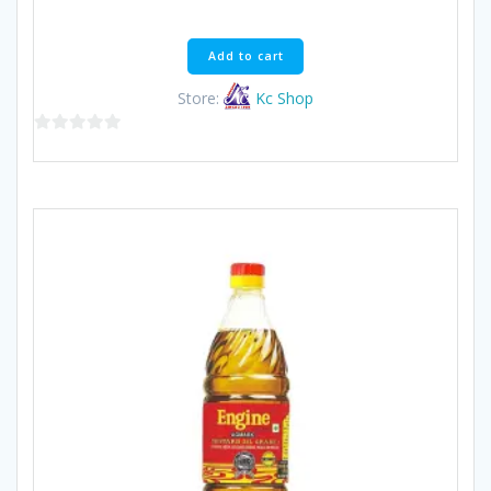
price
price
was:
is:
฿100.00.
฿95.00.
Add to cart
Store:
Kc Shop
0
out
of
5