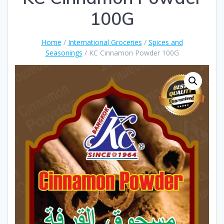
100G
Home
/
International Groceries
/
Spices and
Seasonings
/ KC Cinnamon Powder 100G