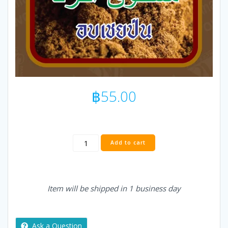
฿
55.00
KC
Add to cart
Cinnamon
Powder
100G
quantity
Item will be shipped in 1 business day
Ask a Question