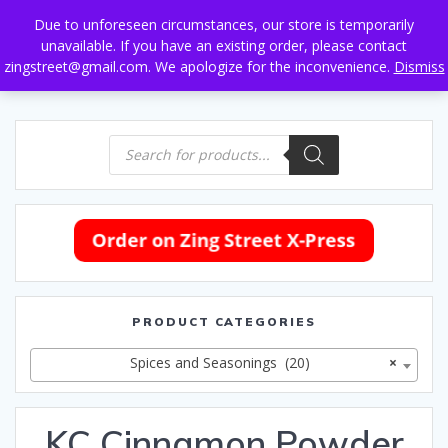
Skip
Due to unforeseen circumstances, our store is temporarily
to
unavailable. If you have an existing order, please contact
content
zingstreet@gmail.com. We apologize for the inconvenience.
Dismiss
Products
search
PRODUCT CATEGORIES
Spices and Seasonings (20)
×
KC Cinnamon Powder