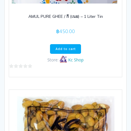
AMUL PURE GHEE / กี (เนย) – 1 Liter Tin
฿
450.00
Add to cart
Store:
Kc Shop
0
out
of
5