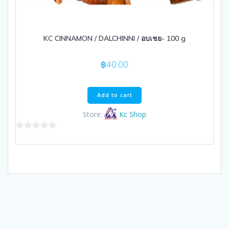
KC CINNAMON / DALCHINNI / อบเชย- 100 g
฿
40.00
Add to cart
Store:
Kc Shop
0
out
of
5