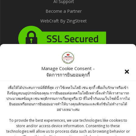
AI Support
Become a Partner
WebCraft By ZingStreet
Products
Manage Cookie Consent -
จัดการการยินยอมคุกกี้
MDH Fish Masala 100 g
เพื่อให้ได้ประสบการณ์ที่ดีที่สุด เราใช้เทคโนโลยี เช่น คุกกี้ เพื่อเก็บรักษาหรือเข้า
Original
Current
฿
60.00
฿
57.00
ถึงข้อมูลบนอุปกรณ์ของคุณ การยินยอมต่อเทคโนโลยีเหล่านี้จะทำให้เราสามารถ
ประมวลผลข้อมูล เช่น พฤติกรรมการเรียกดูหรือ ID ที่ไม่ซ้ำกันบนเว็บไซต์นี้ การไม่
price
price
ยินยอมหรือถอนการยินยอมอาจทำให้บางคุณลักษณะและฟังก์ชันไม่ทำงานได้
Lijjat Papad 200g
อย่างเหมาะสม
was:
is:
Original
Current
฿
55.00
฿
52.25
To provide the best experiences, we use technologies like cookies to
฿60.00.
฿57.00.
store and/or access device information. Consenting to these
price
price
technologies will allow us to process data such as browsing behavior or
Fresh Almond Bafri 500g - Indian Sweets