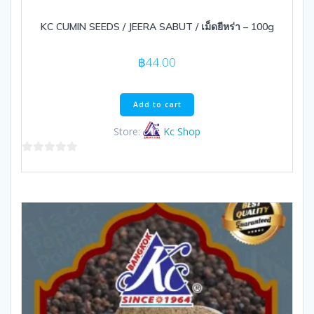
KC CUMIN SEEDS / JEERA SABUT / เม็ดยีหร่า – 100g
฿
44.00
Add to cart
Store:
Kc Shop
0
out
of
5