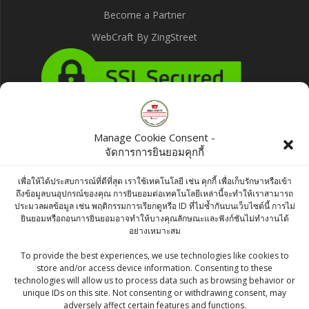
Become a Partner
WebCraft By ZingStreet
Manage Cookie Consent -
Products
จัดการการยินยอมคุกกี้
MDH Chunky Chat Masala 100g
เพื่อให้ได้ประสบการณ์ที่ดีที่สุด เราใช้เทคโนโลยี เช่น คุกกี้ เพื่อเก็บรักษาหรือเข้า
ถึงข้อมูลบนอุปกรณ์ของคุณ การยินยอมต่อเทคโนโลยีเหล่านี้จะทำให้เราสามารถ
฿
65.00
ประมวลผลข้อมูล เช่น พฤติกรรมการเรียกดูหรือ ID ที่ไม่ซ้ำกันบนเว็บไซต์นี้ การไม่
ยินยอมหรือถอนการยินยอมอาจทำให้บางคุณลักษณะและฟังก์ชันไม่ทำงานได้
อย่างเหมาะสม
Fresh Coconut Barfi 500g - Indian Sweets
To provide the best experiences, we use technologies like cookies to
Original
Current
฿
175.00
฿
165.00
store and/or access device information. Consenting to these
price
price
technologies will allow us to process data such as browsing behavior or
Maggi Masala Noodles 420g
unique IDs on this site. Not consenting or withdrawing consent, may
was:
is:
adversely affect certain features and functions.