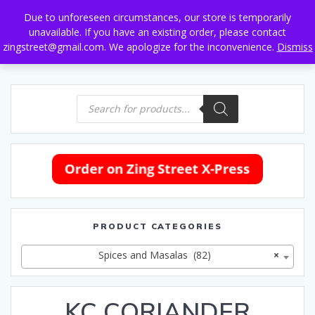
Skip
Due to unforeseen circumstances, our store is temporarily
to
unavailable. If you have an existing order, please contact
content
zingstreet@gmail.com. We apologize for the inconvenience.
Dismiss
Products
search
PRODUCT CATEGORIES
Spices and Masalas (82)
×
KC CORIANDER