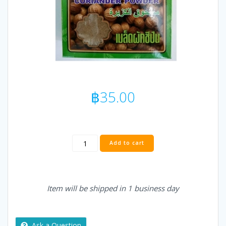
฿
35.00
KC
Add to cart
CORIANDER
POWDER
/
DANIYA
Item will be shipped in 1 business day
POWDER
/
ผง
ผักชี-
Ask a Question