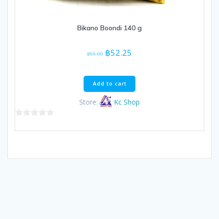
Bikano Boondi 140 g
Original
Current
฿
52.25
฿
55.00
price
price
was:
is:
฿55.00.
฿52.25.
Add to cart
Store:
Kc Shop
0
out
of
5