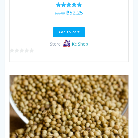
Original
Current
฿
52.25
Rated
฿
55.00
5.00
price
price
out of 5
was:
is:
฿55.00.
฿52.25.
Add to cart
Store:
Kc Shop
0
out
of
5