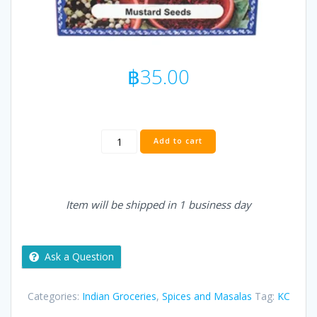
฿
35.00
KC
Add to cart
Rai
/
Mustard
Seeds
Item will be shipped in 1 business day
/
เมล็ด
มัสตาร์ด-
100g
Ask a Question
quantity
Categories:
Indian Groceries
,
Spices and Masalas
Tag:
KC