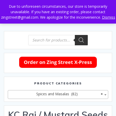
Skip
Due to unforeseen circumstances, our store is temporarily
to
unavailable. If you have an existing order, please contact
content
zingstreet@gmail.com. We apologize for the inconvenience.
Dismiss
Products
search
PRODUCT CATEGORIES
Spices and Masalas (82)
×
KC Rai / Mustard Seeds