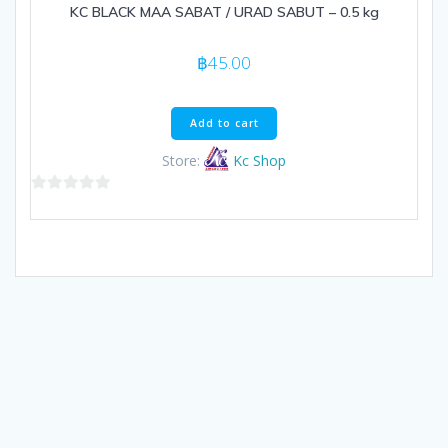
KC BLACK MAA SABAT / URAD SABUT – 0.5 kg
฿
45.00
Add to cart
Store:
Kc Shop
0
out
of
5