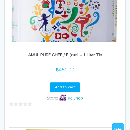
AMUL PURE GHEE / กี (เนย) – 1 Liter Tin
฿
450.00
Add to cart
Store:
Kc Shop
0
out
of
Sale!
5