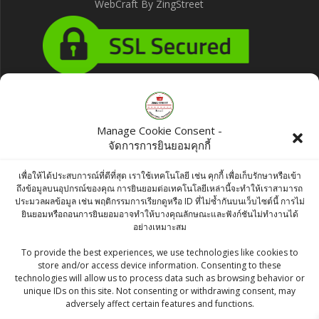
WebCraft By ZingStreet
Products
Manage Cookie Consent -
จัดการการยินยอมคุกกี้
KC CORIANDER POWDER / DANIYA POWDER
/ ผงผักชี- 100g
เพื่อให้ได้ประสบการณ์ที่ดีที่สุด เราใช้เทคโนโลยี เช่น คุกกี้ เพื่อเก็บรักษาหรือเข้า
ถึงข้อมูลบนอุปกรณ์ของคุณ การยินยอมต่อเทคโนโลยีเหล่านี้จะทำให้เราสามารถ
฿
35.00
ประมวลผลข้อมูล เช่น พฤติกรรมการเรียกดูหรือ ID ที่ไม่ซ้ำกันบนเว็บไซต์นี้ การไม่
ยินยอมหรือถอนการยินยอมอาจทำให้บางคุณลักษณะและฟังก์ชันไม่ทำงานได้
Aachi Ponni Boiled Rice 1kg
อย่างเหมาะสม
฿
120.00
To provide the best experiences, we use technologies like cookies to
store and/or access device information. Consenting to these
technologies will allow us to process data such as browsing behavior or
Fresh Jalabi 500g - Indian Sweets
unique IDs on this site. Not consenting or withdrawing consent, may
adversely affect certain features and functions.
฿
150.00