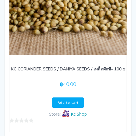
KC CORIANDER SEEDS / DANIYA SEEDS / เมล็ดผักชี- 100 g
฿
40.00
Add to cart
Store:
Kc Shop
0
out